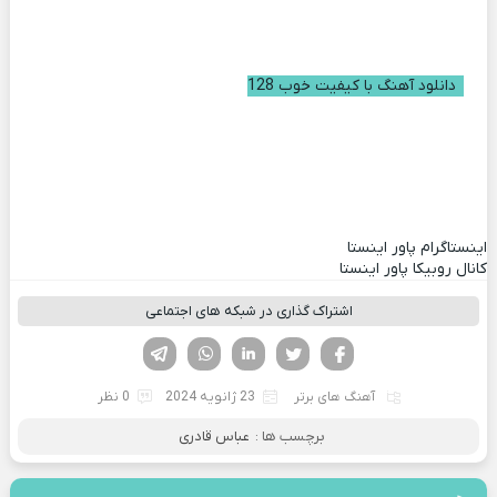
دانلود آهنگ با کیفیت خوب 128
اینستاگرام پاور اینستا
کانال روبیکا پاور اینستا
اشتراک گذاری در شبکه های اجتماعی
فیسوک
تویتر
لینکدین
واتساپ
تلگرام
آهنگ های برتر
23 ژانویه 2024
0 نظر
برچسب ها :
عباس قادری