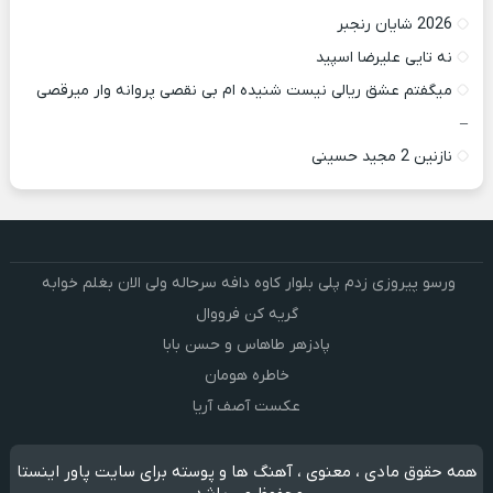
2026 شایان رنجبر
نه تایی علیرضا اسپید
میگفتم عشق ریالی نیست شنیده ام بی نقصی پروانه وار میرقصی
–
نازنین 2 مجید حسینی
ورسو پیروزی زدم پلی بلوار کاوه دافه سرحاله ولی الان بغلم خوابه ‌
گریه کن فرووال
پادزهر طاهاس و حسن بابا
خاطره هومان
عکست آصف آریا
همه حقوق مادی ، معنوی ، آهنگ ها و پوسته برای سایت پاور اینستا