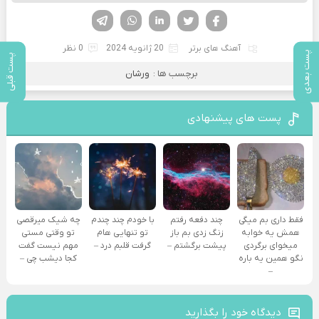
فیسوک
تویتر
لینکدین
واتساپ
تلگرام
آهنگ های برتر
20 ژانویه 2024
0 نظر
پست بعدی
پست قبلی
برچسب ها :
ورشان
پست های پیشنهادی
فقط داری بم میگی
چند دفعه رفتم
با خودم چند چندم
چه شیک میرقصی
همش یه خوابه
زنگ زدی بم باز
تو تنهایی هام
تو وقتی مستی
میخوای برگردی
پیشت برگشتم –
گرفت قلبم درد –
مهم نیست گفت
نگو همین یه باره
کجا دیشب چی –
–
دیدگاه خود را بگذارید