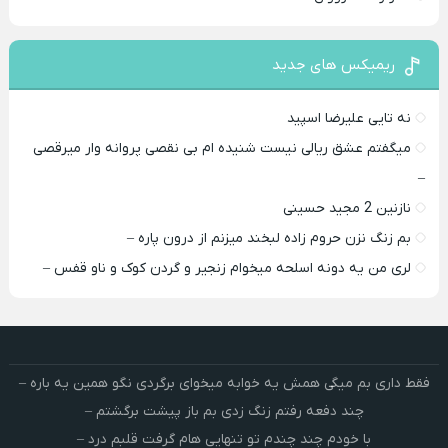
ریمیکس های جدید
نه تایی علیرضا اسپید
میگفتم عشق ریالی نیست شنیده ام بی نقصی پروانه وار میرقصی
–
نازنین 2 مجید حسینی
بم زنگ نزن حروم زاده لبخند میزنم از درون پاره –
لری من یه دونه اسلحه میخوام زﻧﺠﻴﺮ و ﮔﺮدن ﻛﻮک و ﻧﺎو ﻗﻔﺲ –
فقط داری بم میگی همش یه خوابه میخوای برگردی نگو همین یه باره –
چند دفعه رفتم زنگ زدی بم باز پیشت برگشتم –
با خودم چند چندم تو تنهایی هام گرفت قلبم درد –