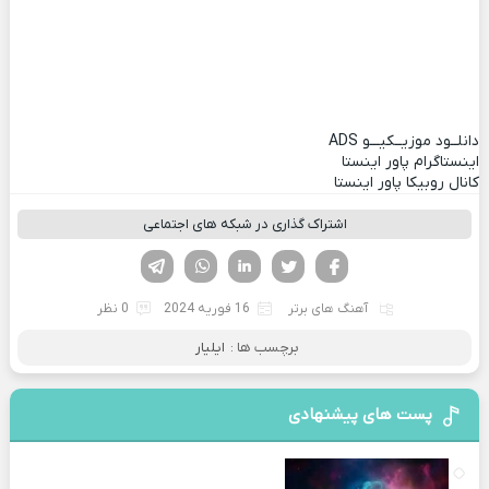
دانلــود موزیــکیـــو
ADS
اینستاگرام پاور اینستا
کانال روبیکا پاور اینستا
اشتراک گذاری در شبکه های اجتماعی
فیسوک
تویتر
لینکدین
واتساپ
تلگرام
آهنگ های برتر
16 فوریه 2024
0 نظر
برچسب ها :
ایلیار
پست های پیشنهادی