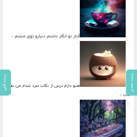
کنار تو انگار داشتم دنیارو توی مشتم –
پست بعدی
پست قبلی
هنو دارم ترس از نگات سرد شدم من بعد
کات –