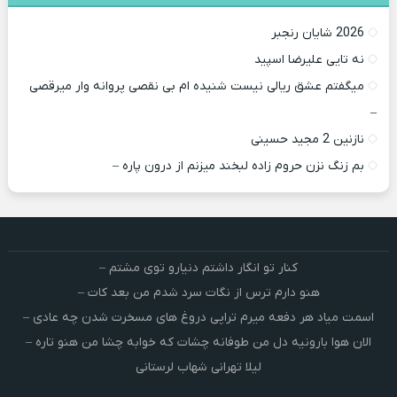
2026 شایان رنجبر
نه تایی علیرضا اسپید
میگفتم عشق ریالی نیست شنیده ام بی نقصی پروانه وار میرقصی
–
نازنین 2 مجید حسینی
بم زنگ نزن حروم زاده لبخند میزنم از درون پاره –
کنار تو انگار داشتم دنیارو توی مشتم –
هنو دارم ترس از نگات سرد شدم من بعد کات –
اسمت میاد هر دفعه میرم تراپی دروغ‌ های مسخرت شدن چه عادی –
الان هوا بارونیه دل من طوفانه چشات که خوابه چشا من هنو تاره –
لیلا تهرانی شهاب لرستانی