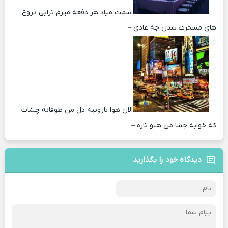
اسمت میاد هر دفعه میرم تراپی دروغ‌
های مسخرت شدن چه عادی –
الان هوا بارونیه دل من طوفانه چشات
که خوابه چشا من هنو تاره –
دیدگاه خود را بگذارید