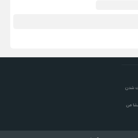
رت شدن
شا من