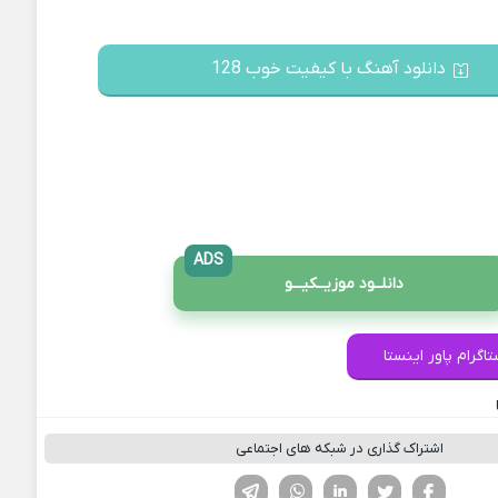
دانلود آهنگ با کیفیت خوب 128
ADS
دانلــود موزیــکیـــو
اگرام پاور اینستا
اشتراک گذاری در شبکه های اجتماعی
فیسوک
تویتر
لینکدین
واتساپ
تلگرام