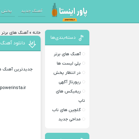
آهنگ جدید
پخش آ
خانه
»
آهنگ های برتر
»
دسته‌بندی‌ها
دانلود آهنگ 
آهنگ های برتر
پلی لیست ها
جدیدترین آهنگ های
در انتظار پخش
رپورتاژ آگهی
 powerinsta.ir
Download Music
ریمیکس های
تاپ
گلچین های ناب
مداحی جدید