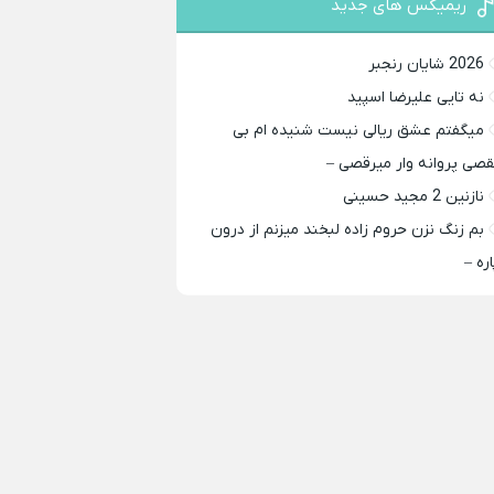
ریمیکس های جدید
2026 شایان رنجبر
نه تایی علیرضا اسپید
میگفتم عشق ریالی نیست شنیده ام بی
قصی پروانه وار میرقصی –
نازنین 2 مجید حسینی
بم زنگ نزن حروم زاده لبخند میزنم از درون
اره –