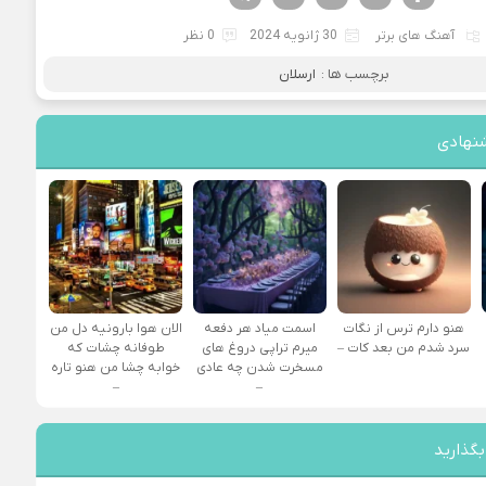
آهنگ های برتر
30 ژانویه 2024
0 نظر
برچسب ها :
ارسلان
نهادی
هنو دارم ترس از نگات
اسمت میاد هر دفعه
الان هوا بارونیه دل من
سرد شدم من بعد کات –
میرم تراپی دروغ‌ های
طوفانه چشات که
مسخرت شدن چه عادی
خوابه چشا من هنو تاره
–
–
بگذارید