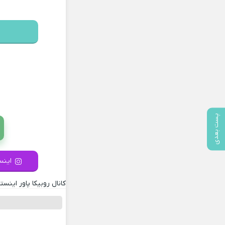
پست بعدی
اینست
کانال روبیکا پاور اینستا