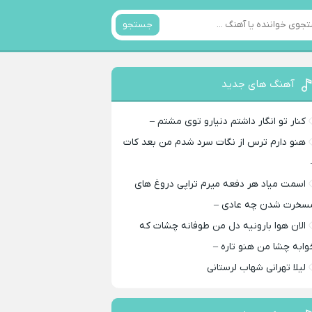
جستجو
آهنگ های جدید
کنار تو انگار داشتم دنیارو توی مشتم –
هنو دارم ترس از نگات سرد شدم من بعد کات
اسمت میاد هر دفعه میرم تراپی دروغ‌ های
سخرت شدن چه عادی –
الان هوا بارونیه دل من طوفانه چشات که
وابه چشا من هنو تاره –
لیلا تهرانی شهاب لرستانی