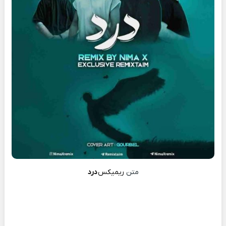
متن
ریمیکس
درد