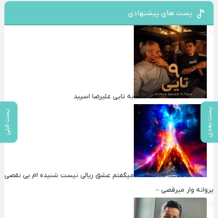
پست های پیشنهادی
نه تایی علیرضا اسپید
پست بعدی
پست قبلی
میگفتم عشق ریالی نیست شنیده ام بی نقصی
پروانه وار میرقصی –