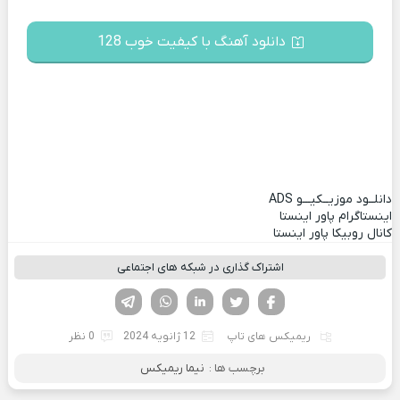
دانلود آهنگ با کیفیت خوب 128
دانلــود موزیــکیـــو
ADS
اینستاگرام پاور اینستا
کانال روبیکا پاور اینستا
اشتراک گذاری در شبکه های اجتماعی
فیسوک
تویتر
لینکدین
واتساپ
تلگرام
ریمیکس های تاپ
12 ژانویه 2024
0 نظر
برچسب ها :
نیما ریمیکس