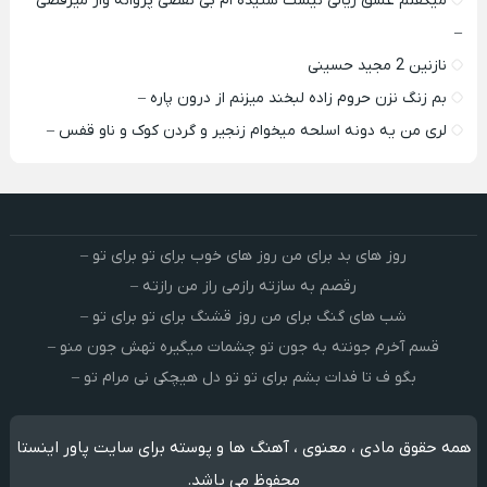
میگفتم عشق ریالی نیست شنیده ام بی نقصی پروانه وار میرقصی
–
نازنین 2 مجید حسینی
بم زنگ نزن حروم زاده لبخند میزنم از درون پاره –
لری من یه دونه اسلحه میخوام زﻧﺠﻴﺮ و ﮔﺮدن ﻛﻮک و ﻧﺎو ﻗﻔﺲ –
روز های بد برای من روز های خوب برای تو برای تو –
رقصم به سازته رازمی راز من رازته –
شب های گنگ برای من روز قشنگ برای تو برای تو –
قسم آخرم جونته به جون تو چشمات میگیره تهش جون منو –
بگو ف تا فدات بشم برای تو تو دل هیچکی نی مرام تو –
همه حقوق مادی ، معنوی ، آهنگ ها و پوسته برای سایت پاور اینستا
محفوظ می باشد.