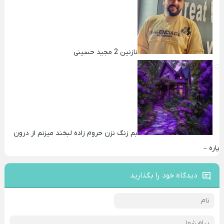
نازنین 2 مجید حسینی
بم زنگ نزن حروم زاده لبخند میزنم از درون
پاره –
دیدگاه خود را بگذارید