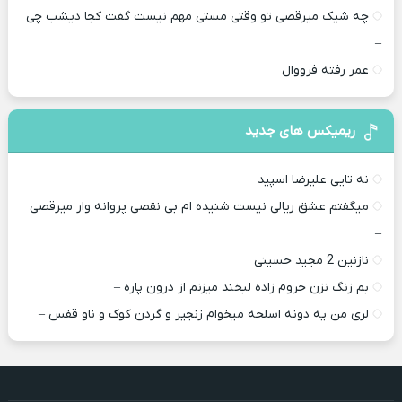
چه شیک میرقصی تو وقتی مستی مهم نیست گفت کجا دیشب چی
–
عمر رفته فرووال
ریمیکس های جدید
نه تایی علیرضا اسپید
میگفتم عشق ریالی نیست شنیده ام بی نقصی پروانه وار میرقصی
–
نازنین 2 مجید حسینی
بم زنگ نزن حروم زاده لبخند میزنم از درون پاره –
لری من یه دونه اسلحه میخوام زﻧﺠﻴﺮ و ﮔﺮدن ﻛﻮک و ﻧﺎو ﻗﻔﺲ –