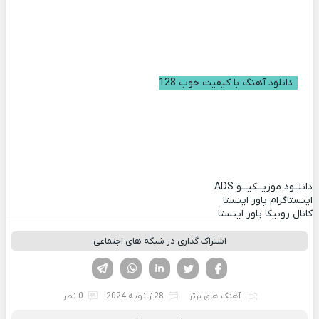
دانلود آهنگ با کیفیت خوب 128
دانلــود موزیــکیـــو
ADS
اینستاگرام پاور اینستا
کانال روبیکا پاور اینستا
اشتراک گذاری در شبکه های اجتماعی
فیسوک
تویتر
لینکدین
واتساپ
تلگرام
آهنگ های برتر
28 ژانویه 2024
0 نظر