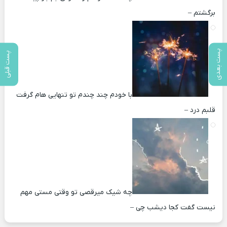
برگشتم –
پست بعدی
پست قبلی
با خودم چند چندم تو تنهایی هام گرفت
قلبم درد –
چه شیک میرقصی تو وقتی مستی مهم
نیست گفت کجا دیشب چی –