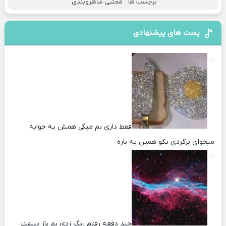
برچسب ها :
مجتبی شاهروبندی
پست های پیشنهادی
فقط داری بم میگی همش یه خوابه
میخوای برگردی نگو همین یه باره –
چند دفعه رفتم زنگ زدی بم باز پیشت