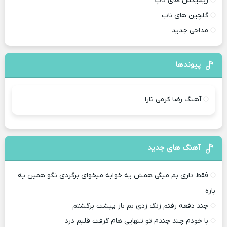
ریمیکس های تاپ
گلچین های ناب
مداحی جدید
پیوندها
آهنگ رضا کرمی تارا
آهنگ های جدید
فقط داری بم میگی همش یه خوابه میخوای برگردی نگو همین یه
باره –
چند دفعه رفتم زنگ زدی بم باز پیشت برگشتم –
با خودم چند چندم تو تنهایی هام گرفت قلبم درد –