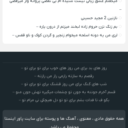
میگفتم عشق ریالی نیست شنیده ام بی نقصی پروانه وار میرقصی
–
نازنین 2 مجید حسینی
بم زنگ نزن حروم زاده لبخند میزنم از درون پاره –
لری من یه دونه اسلحه میخوام زﻧﺠﻴﺮ و ﮔﺮدن ﻛﻮک و ﻧﺎو ﻗﻔﺲ –
روز های بد برای من روز های خوب برای تو برای تو –
رقصم به سازته رازمی راز من رازته –
شب های گنگ برای من روز قشنگ برای تو برای تو –
قسم آخرم جونته به جون تو چشمات میگیره تهش جون منو –
بگو ف تا فدات بشم برای تو تو دل هیچکی نی مرام تو –
همه حقوق مادی ، معنوی ، آهنگ ها و پوسته برای سایت پاور اینستا
محفوظ می باشد.