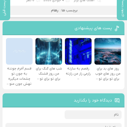
آهنگ های برتر
4 جولای 2026
0 نظر
پست بعدی
پست قبلی
برچسب ها :
رهام
پست های پیشنهادی
روز های بد برای
رقصم به سازته
شب های گنگ برای
قسم آخرم جونته
من روز های خوب
رازمی راز من رازته
من روز قشنگ
به جون تو
برای تو برای تو –
–
برای تو برای تو –
چشمات میگیره
تهش جون منو –
دیدگاه خود را بگذارید