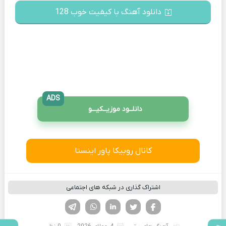
دانلود آهنگ با کیفیت خوب 128
ADS
دانلــود موزیــکیـــو
کانال روبیکا پاور اینستا
اشتراک گذاری در شبکه های اجتماعی
فیسوک
تویتر
لینکدین
واتساپ
تلگرام