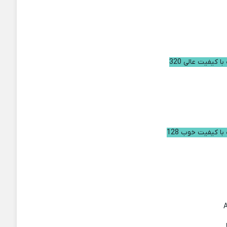
ا کیفیت عالی 320
با کیفیت خوب 128