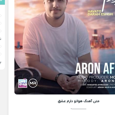
ن
پ
متن آهنگ
هواتو دارم عشق
————-