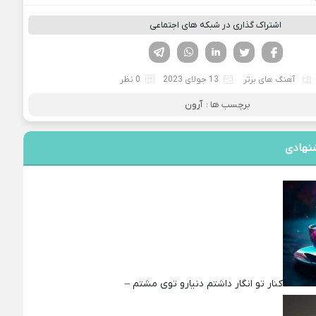
اشتراک گذاری در شبکه های اجتماعی
فیسوک
تویتر
لینکدین
واتساپ
تلگرام
آهنگ های برتر
13 جولای 2023
0 نظر
برچسب ها :
آرون
نهادی
کنار تو انگار داشتم دنیارو توی مشتم –