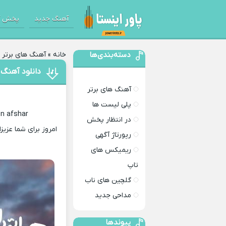
آهنگ جدید
پخش آ
دسته‌بندی‌ها
خانه
»
آهنگ های برتر
»
دانلود آهنگ 
آهنگ های برتر
پلی لیست ها
n afshar
در انتظار پخش
امروز برای شما عزیز
رپورتاژ آگهی
ریمیکس های
تاپ
گلچین های ناب
مداحی جدید
پیوندها