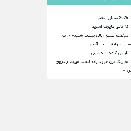
2026 شایان رنجبر
نه تایی علیرضا اسپید
میگفتم عشق ریالی نیست شنیده ام بی
قصی پروانه وار میرقصی –
نازنین 2 مجید حسینی
بم زنگ نزن حروم زاده لبخند میزنم از درون
اره –