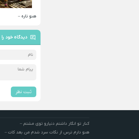
هنو تاره –
دیدگاه خود را 
ثبت نظر
کنار تو انگار داشتم دنیارو توی مشتم –
هنو دارم ترس از نگات سرد شدم من بعد کات –