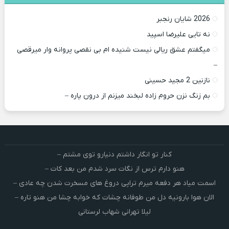
2026 شایان رنجبر
نه تایی علیرضا اسپید
میگفتم عشق ریالی نیست شنیده ام بی نقصی پروانه وار میرقصی
–
نازنین 2 مجید حسینی
بم زنگ نزن حروم زاده لبخند میزنم از درون پاره –
کنار تو انگار داشتم دنیارو توی مشتم –
هنو دارم ترس از نگات سرد شدم من بعد کات –
اسمت میاد هر دفعه میرم تراپی دروغ‌ های مسخرت شدن چه عادی –
الان هوا بارونیه دل من طوفانه چشات که خوابه چشا من هنو تاره –
لیلا تهرانی شهاب لرستانی