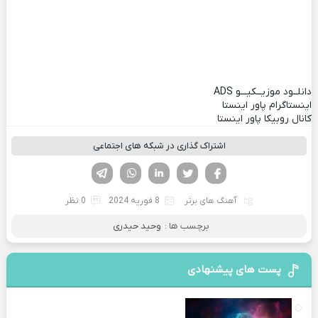
دانلــود موزیــکیـــو
ADS
اینستاگرام پاور اینستا
کانال روبیکا پاور اینستا
اشتراک گذاری در شبکه های اجتماعی
فیسوک
تویتر
لینکدین
واتساپ
تلگرام
آهنگ های برتر
8 فوریه 2024
0 نظر
برچسب ها :
وحید حیدری
پست های پیشنهادی