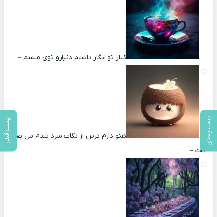
کنار تو انگار داشتم دنیارو توی مشتم –
پست بعدی
پست قبلی
هنو دارم ترس از نگات سرد شدم من بعد
کات –