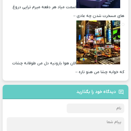
اسمت میاد هر دفعه میرم تراپی دروغ‌
های مسخرت شدن چه عادی –
الان هوا بارونیه دل من طوفانه چشات
که خوابه چشا من هنو تاره –
دیدگاه خود را بگذارید