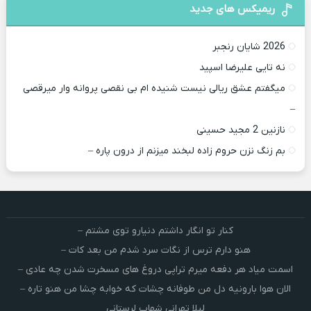
ریمیکس های جدید
2026 شایان رنجبر
نه تایی علیرضا اسپید
میگفتم عشق ریالی نیست شنیده ام بی نقصی پروانه وار میرقصی
–
نازنین 2 مجید حسینی
بم زنگ نزن حروم زاده لبخند میزنم از درون پاره –
کنار تو انگار داشتم دنیارو توی مشتم –
هنو دارم ترس از نگات سرد شدم من بعد کات –
اسمت میاد هر دفعه میرم تراپی دروغ‌ های مسخرت شدن چه عادی –
الان هوا بارونیه دل من طوفانه چشات که خوابه چشا من هنو تاره –
لیلا تهرانی شهاب لرستانی