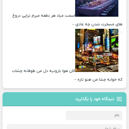
اسمت میاد هر دفعه میرم تراپی دروغ‌
های مسخرت شدن چه عادی –
الان هوا بارونیه دل من طوفانه چشات
که خوابه چشا من هنو تاره –
دیدگاه خود را بگذارید