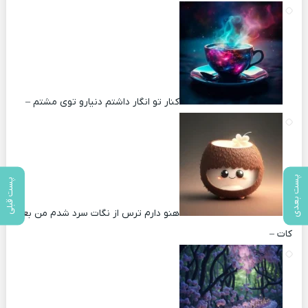
کنار تو انگار داشتم دنیارو توی مشتم –
پست بعدی
پست قبلی
هنو دارم ترس از نگات سرد شدم من بعد
کات –