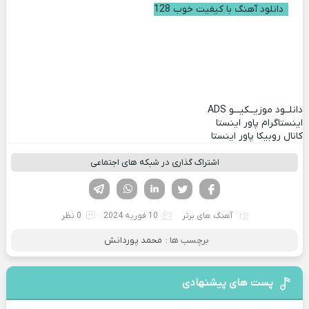
دانلود آهنگ با کیفیت خوب 128
دانلــود موزیــکیـــو
ADS
اینستاگرام پاور اینستا
کانال روبیکا پاور اینستا
اشتراک گذاری در شبکه های اجتماعی
فیسوک
تویتر
لینکدین
واتساپ
تلگرام
آهنگ های برتر
10 فوریه 2024
0 نظر
برچسب ها :
محمد پوردانش
پست های پیشنهادی