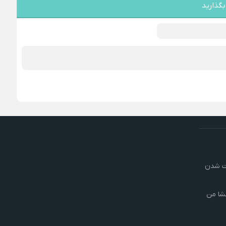
بگذارید
رت شدن
شا من