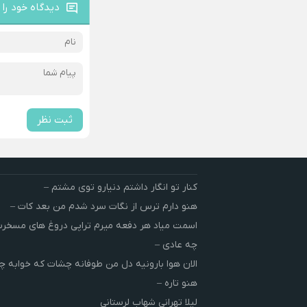
دیدگاه خود را 
ثبت نظر
کنار تو انگار داشتم دنیارو توی مشتم –
هنو دارم ترس از نگات سرد شدم من بعد کات –
اسمت میاد هر دفعه میرم تراپی دروغ‌ های مسخ
چه عادی –
الان هوا بارونیه دل من طوفانه چشات که خوابه چ
هنو تاره –
لیلا تهرانی شهاب لرستانی