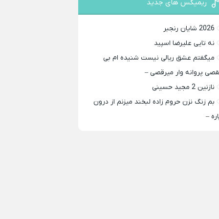
ریمیکس های جدید
2026 شایان رنجبر
نه تایی علیرضا اسپید
میگفتم عشق ریالی نیست شنیده ام بی
قصی پروانه وار میرقصی –
نازنین 2 مجید حسینی
بم زنگ نزن حروم زاده لبخند میزنم از درون
اره –