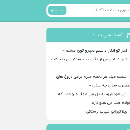
جستجو
آهنگ های جدید
کنار تو انگار داشتم دنیارو توی مشتم –
هنو دارم ترس از نگات سرد شدم من بعد کات
اسمت میاد هر دفعه میرم تراپی دروغ‌ های
سخرت شدن چه عادی –
الان هوا بارونیه دل من طوفانه چشات که
وابه چشا من هنو تاره –
لیلا تهرانی شهاب لرستانی