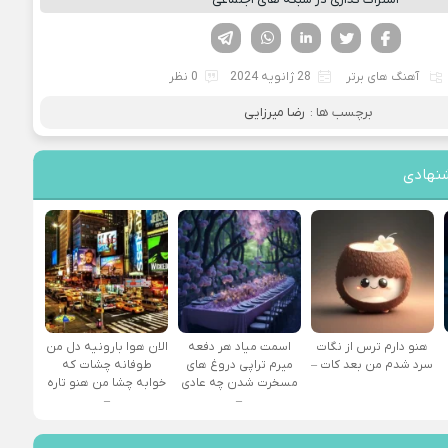
فیسوک
تویتر
لینکدین
واتساپ
تلگرام
آهنگ های برتر
28 ژانویه 2024
0 نظر
برچسب ها :
رضا میرزایی
نهادی
هنو دارم ترس از نگات
اسمت میاد هر دفعه
الان هوا بارونیه دل من
سرد شدم من بعد کات –
میرم تراپی دروغ‌ های
طوفانه چشات که
مسخرت شدن چه عادی
خوابه چشا من هنو تاره
–
–