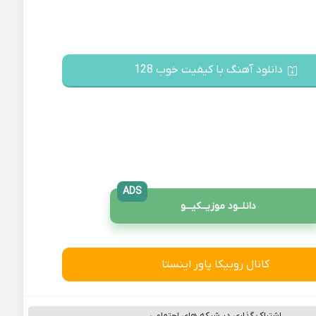
دانلود آهنگ با کیفیت خوب 128
ADS
دانلــود موزیــکیـــو
کانال روبیکا پاور اینستا
اشتراک گذاری در شبکه های اجتماعی