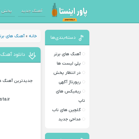
آهنگ جدید
پخش آ
خانه
»
آهنگ های برت
دسته‌بندی‌ها
آهنگ های برتر
دانلود آهنگ 
پلی لیست ها
در انتظار پخش
جدیدترین آهنگ های
رپورتاژ آگهی
ریمیکس های
sta.ir
Download Music
تاپ
گلچین های ناب
مداحی جدید