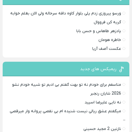
ورسو پیروزی زدم پلی بلوار کاوه دافه سرحاله ولی الان بغلم خوابه ‌
گریه کن فرووال
پادزهر طاهاس و حسن بابا
خاطره هومان
عکست آصف آریا
ریمیکس های جدید
متاسفم برای خودم نه تو بهت گفتم بی ادبم تو شبیه خودم نشو ‌ ‌
2026 شایان رنجبر
نه تایی علیرضا اسپید
میگفتم عشق ریالی نیست شنیده ام بی نقصی پروانه وار میرقصی
–
نازنین 2 مجید حسینی