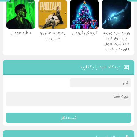
ورسو پیروزی زدم
گریه کن فرووال
پادزهر طاهاس و
خاطره هومان
پلی بلوار کاوه
حسن بابا
دافه سرحاله ولی
الان بغلم خوابه ‌
دیدگاه خود را بگذارید
ثبت نظر