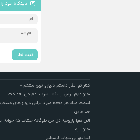
دیدگاه خود را 
ثبت نظر
کنار تو انگار داشتم دنیارو توی مشتم –
هنو دارم ترس از نگات سرد شدم من بعد کات –
اسمت میاد هر دفعه میرم تراپی دروغ‌ های مسخ
چه عادی –
الان هوا بارونیه دل من طوفانه چشات که خوابه چ
هنو تاره –
لیلا تهرانی شهاب لرستانی