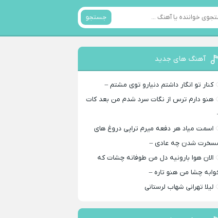
جستجو
آهنگ های جدید
کنار تو انگار داشتم دنیارو توی مشتم –
هنو دارم ترس از نگات سرد شدم من بعد کات
اسمت میاد هر دفعه میرم تراپی دروغ‌ های
سخرت شدن چه عادی –
الان هوا بارونیه دل من طوفانه چشات که
وابه چشا من هنو تاره –
لیلا تهرانی شهاب لرستانی