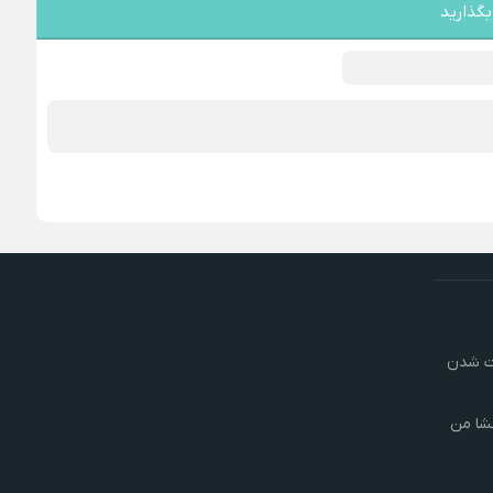
بگذارید
رت شدن
شا من