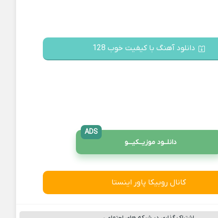
دانلود آهنگ با کیفیت خوب 128
ADS
دانلــود موزیــکیـــو
کانال روبیکا پاور اینستا
اشتراک گذاری در شبکه های اجتماعی