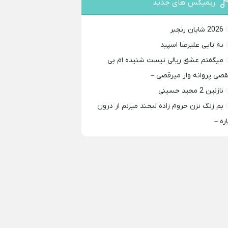
ریمیکس های جدید
2026 شایان رنجبر
نه تایی علیرضا اسپید
میگفتم عشق ریالی نیست شنیده ام بی
قصی پروانه وار میرقصی –
نازنین 2 مجید حسینی
بم زنگ نزن حروم زاده لبخند میزنم از درون
اره –