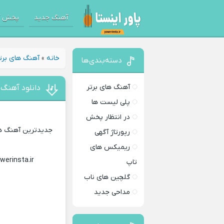
آهنگ جدید
پخش آ
خانه
»
آهنگ های برت
دسته‌بندی‌ها
آهنگ های برتر
دانلود آهنگ 
پلی لیست ها
در انتظار پخش
جدیدترین آهنگ های
رپورتاژ آگهی
ریمیکس های
werinsta.ir
Download Music
تاپ
گلچین های ناب
مداحی جدید