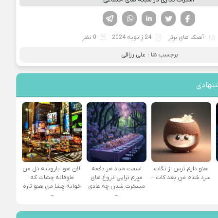
فیسوک
تویتر
لینکدین
واتساپ
تلگرام
آهنگ های برتر
24 ژانویه 2024
0 نظر
برچسب ها :
علی رزاقی
نهادی
هنو دارم ترس از نگات
اسمت میاد هر دفعه
الان هوا بارونیه دل من
سرد شدم من بعد کات –
میرم تراپی دروغ‌ های
طوفانه چشات که
مسخرت شدن چه عادی
خوابه چشا من هنو تاره
–
–