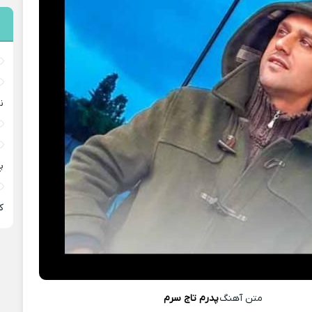
ن
پ
ﻛ
متن آهنگ
پدرم تاج سرم