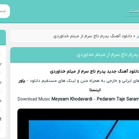
هنگ
ر
»
دانلود آهنگ پدرم تاج سرم از میثم خداوردی
پدرم تاج سرم از میثم خداوردی
ب
انلود آهنگ جدید
پدرم تاج سرم از
میثم خداوردی
 ایرانی و خارجی به همراه متن و لینک های مستقیم دانلود –
پاور
ب
اینستا
Meysam Khodavardi
–
Pedaram Taje Sara
د
گ