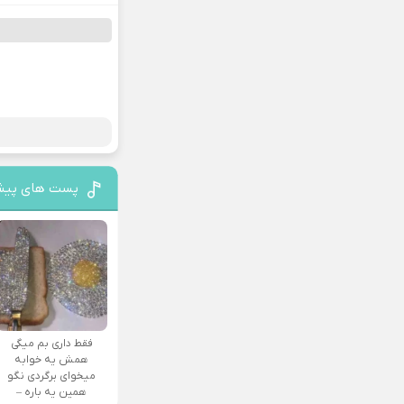
پست های پیش
فقط داری بم میگی
همش یه خوابه
میخوای برگردی نگو
همین یه باره –