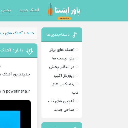
آهنگ جدید
پخش آ
خانه
»
آهنگ های برت
دسته‌بندی‌ها
آهنگ های برتر
دانلود آهنگ 
پلی لیست ها
د
در انتظار پخش
جدیدترین آهنگ های
رپورتاژ آگهی
ریمیکس های
m
in powerinsta.ir
Download Music
تاپ
گلچین های ناب
مداحی جدید