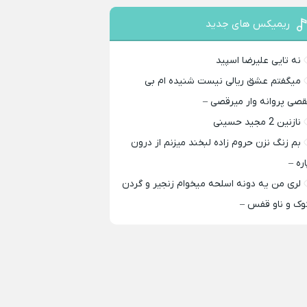
ریمیکس های جدید
نه تایی علیرضا اسپید
میگفتم عشق ریالی نیست شنیده ام بی
قصی پروانه وار میرقصی –
نازنین 2 مجید حسینی
بم زنگ نزن حروم زاده لبخند میزنم از درون
اره –
لری من یه دونه اسلحه میخوام زﻧﺠﻴﺮ و ﮔﺮدن
ﻮک و ﻧﺎو ﻗﻔﺲ –