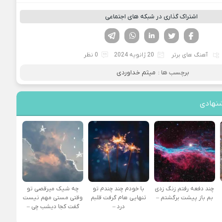
اشتراک گذاری در شبکه های اجتماعی
فیسوک
تویتر
لینکدین
واتساپ
تلگرام
آهنگ های برتر
20 ژانویه 2024
0 نظر
برچسب ها :
میثم خداوردی
نهادی
چند دفعه رفتم زنگ زدی
با خودم چند چندم تو
چه شیک میرقصی تو
بم باز پیشت برگشتم –
تنهایی هام گرفت قلبم
وقتی مستی مهم نیست
درد –
گفت کجا دیشب چی –