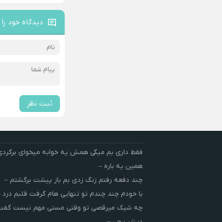
دیدگاه خود را 
ثبت نظر
فقط داری بم میگی همش یه خوابه میخوای برگردی
همین یه باره –
چند دفعه رفتم زنگ زدی بم باز پیشت برگشتم –
با خودم چند چندم تو تنهایی هام گرفت قلبم درد –
چه شیک میرقصی تو وقتی مستی مهم نیست گفت 
دیشب چی –