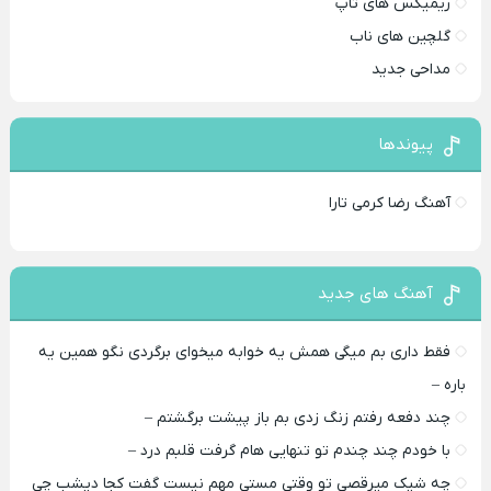
ریمیکس های تاپ
گلچین های ناب
مداحی جدید
پیوندها
آهنگ رضا کرمی تارا
آهنگ های جدید
فقط داری بم میگی همش یه خوابه میخوای برگردی نگو همین یه
باره –
چند دفعه رفتم زنگ زدی بم باز پیشت برگشتم –
با خودم چند چندم تو تنهایی هام گرفت قلبم درد –
چه شیک میرقصی تو وقتی مستی مهم نیست گفت کجا دیشب چی