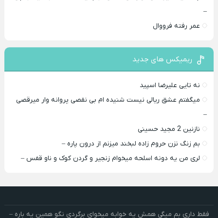
–
عمر رفته فرووال
ریمیکس های جدید
نه تایی علیرضا اسپید
میگفتم عشق ریالی نیست شنیده ام بی نقصی پروانه وار میرقصی
–
نازنین 2 مجید حسینی
بم زنگ نزن حروم زاده لبخند میزنم از درون پاره –
لری من یه دونه اسلحه میخوام زﻧﺠﻴﺮ و ﮔﺮدن ﻛﻮک و ﻧﺎو ﻗﻔﺲ –
فقط داری بم میگی همش یه خوابه میخوای برگردی نگو همین یه باره –