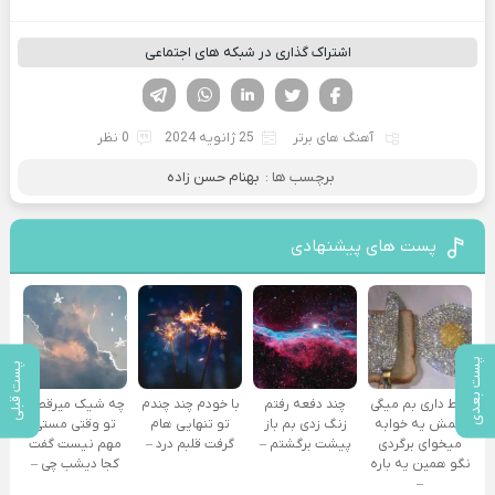
اشتراک گذاری در شبکه های اجتماعی
فیسوک
تویتر
لینکدین
واتساپ
تلگرام
آهنگ های برتر
25 ژانویه 2024
0 نظر
برچسب ها :
بهنام حسن زاده
پست های پیشنهادی
پست بعدی
پست قبلی
فقط داری بم میگی
چند دفعه رفتم
با خودم چند چندم
چه شیک میرقصی
همش یه خوابه
زنگ زدی بم باز
تو تنهایی هام
تو وقتی مستی
میخوای برگردی
پیشت برگشتم –
گرفت قلبم درد –
مهم نیست گفت
نگو همین یه باره
کجا دیشب چی –
–