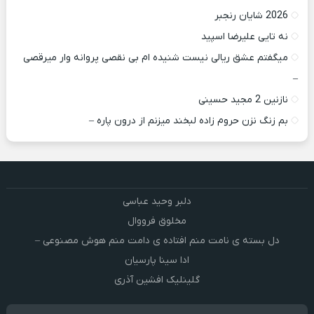
2026 شایان رنجبر
نه تایی علیرضا اسپید
میگفتم عشق ریالی نیست شنیده ام بی نقصی پروانه وار میرقصی
–
نازنین 2 مجید حسینی
بم زنگ نزن حروم زاده لبخند میزنم از درون پاره –
دلبر وحید عباسی
مخلوق فرووال
دل بسته ی نامت منم افتاده ی دامت منم هوش مصنوعی –
ادا سینا پارسیان
گلینلیک افشین آذری