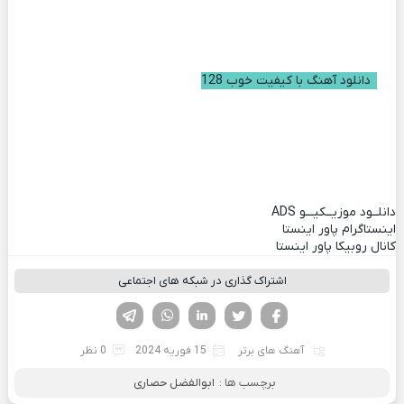
دانلود آهنگ با کیفیت خوب 128
دانلــود موزیــکیـــو
ADS
اینستاگرام پاور اینستا
کانال روبیکا پاور اینستا
اشتراک گذاری در شبکه های اجتماعی
فیسوک
تویتر
لینکدین
واتساپ
تلگرام
آهنگ های برتر
15 فوریه 2024
0 نظر
برچسب ها :
ابوالفضل حصاری