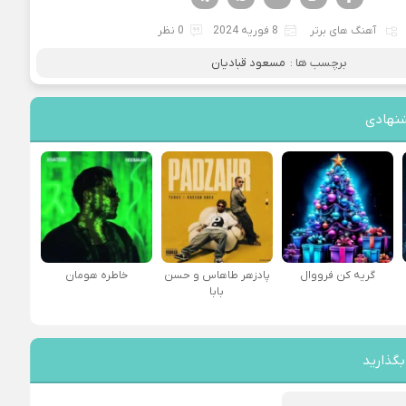
آهنگ های برتر
8 فوریه 2024
0 نظر
برچسب ها :
مسعود قبادیان
نهادی
گریه کن فرووال
پادزهر طاهاس و حسن
خاطره هومان
بابا
بگذارید