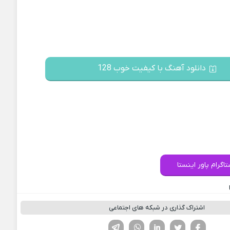
دانلود آهنگ با کیفیت خوب 128
اگرام پاور اینستا
اشتراک گذاری در شبکه های اجتماعی
فیسوک
تویتر
لینکدین
واتساپ
تلگرام