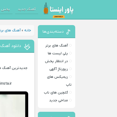
آهنگ جدید
پخش آ
خانه
»
آهنگ های برت
دسته‌بندی‌ها
آهنگ های برتر
دانلود آهنگ 
پلی لیست ها
در انتظار پخش
جدیدترین آهنگ های
رپورتاژ آگهی
ریمیکس های
insta.ir
Download Music
تاپ
گلچین های ناب
مداحی جدید