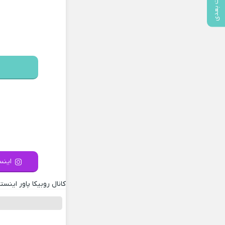
پست بعدی
اینست
کانال روبیکا پاور اینستا