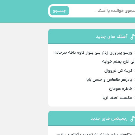
جستجو
آهنگ های جدید
ورسو پیروزی زدم پلی بلوار کاوه دافه سرحاله
لی الان بغلم خوابه ‌
گریه کن فرووال
پادزهر طاهاس و حسن بابا
خاطره هومان
عکست آصف آریا
ریمیکس های جدید
متاسفم برای خودم نه تو بهت گفتم بی ادبم