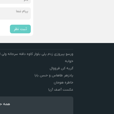
ثبت نظر
ورسو پیروزی زدم پلی بلوار کاوه دافه سرحاله ولی ا
خوابه ‌
گریه کن فرووال
پادزهر طاهاس و حسن بابا
خاطره هومان
عکست آصف آریا
همه حق