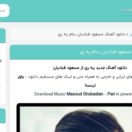
هنگ
ر
»
دانلود آهنگ مسعود قبادیان بنام په ری
مسعود قبادیان بنام په ری
و
دانلود آهنگ جدید
په ری از
مسعود قبادیان
 ایرانی و خارجی به همراه متن و لینک های مستقیم دانلود –
پاور
اینستا
Masoud Ghobadian
–
Pari
in power