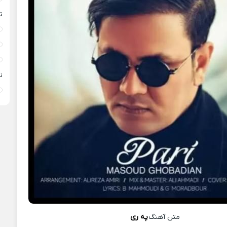
ت
ن
متن آهنگ
په ری