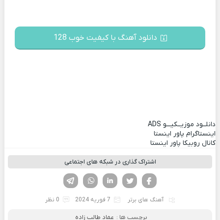
دانلود آهنگ با کیفیت خوب 128
دانلــود موزیــکیـــو
ADS
اینستاگرام پاور اینستا
کانال روبیکا پاور اینستا
اشتراک گذاری در شبکه های اجتماعی
فیسوک
تویتر
لینکدین
واتساپ
تلگرام
آهنگ های برتر
7 فوریه 2024
0 نظر
برچسب ها :
عماد طالب زاده