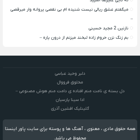
نه تایی علیرضا اسپید
میگفتم عشق ریالی نیست شنیده ام بی نقصی پروانه وار میرقصی
–
نازنین 2 مجید حسینی
بم زنگ نزن حروم زاده لبخند میزنم از درون پاره –
دلبر وحید عباسی
مخلوق فرووال
دل بسته ی نامت منم افتاده ی دامت منم هوش مصنوعی –
ادا سینا پارسیان
گلینلیک افشین آذری
همه حقوق مادی ، معنوی ، آهنگ ها و پوسته برای سایت پاور اینستا
محفوظ می باشد.