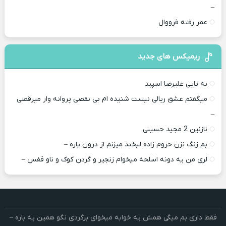
–
عمر رفته فرووال
ریمیکس های جدید
نه تایی علیرضا اسپید
میگفتم عشق ریالی نیست شنیده ام بی نقصی پروانه وار میرقصی
–
نازنین 2 مجید حسینی
بم زنگ نزن حروم زاده لبخند میزنم از درون پاره –
لری من یه دونه اسلحه میخوام زﻧﺠﻴﺮ و ﮔﺮدن ﻛﻮک و ﻧﺎو ﻗﻔﺲ –
فقط داری بم میگی همش یه خوابه میخوای برگردی نگو همین یه باره –