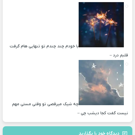
با خودم چند چندم تو تنهایی هام گرفت
قلبم درد –
چه شیک میرقصی تو وقتی مستی مهم
نیست گفت کجا دیشب چی –
دیدگاه خود را بگذارید