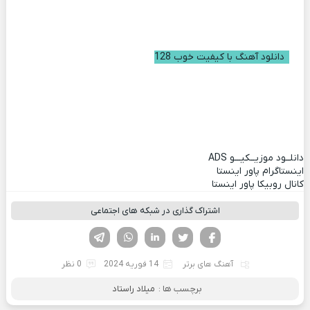
دانلود آهنگ با کیفیت خوب 128
دانلــود موزیــکیـــو
ADS
اینستاگرام پاور اینستا
کانال روبیکا پاور اینستا
اشتراک گذاری در شبکه های اجتماعی
فیسوک
تویتر
لینکدین
واتساپ
تلگرام
آهنگ های برتر
14 فوریه 2024
0 نظر
برچسب ها :
میلاد راستاد