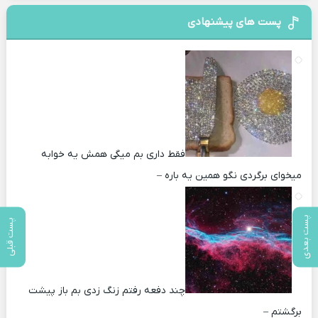
پست های پیشنهادی
فقط داری بم میگی همش یه خوابه
میخوای برگردی نگو همین یه باره –
پست بعدی
پست قبلی
چند دفعه رفتم زنگ زدی بم باز پیشت
برگشتم –