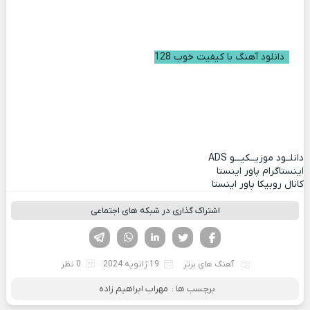
دانلود آهنگ با کیفیت خوب 128
دانلــود موزیــکیـــو
ADS
اینستاگرام پاور اینستا
کانال روبیکا پاور اینستا
اشتراک گذاری در شبکه های اجتماعی
فیسوک
تویتر
لینکدین
واتساپ
تلگرام
آهنگ های برتر
19 ژانویه 2024
0 نظر
برچسب ها :
مهراب ابراهیم زاده