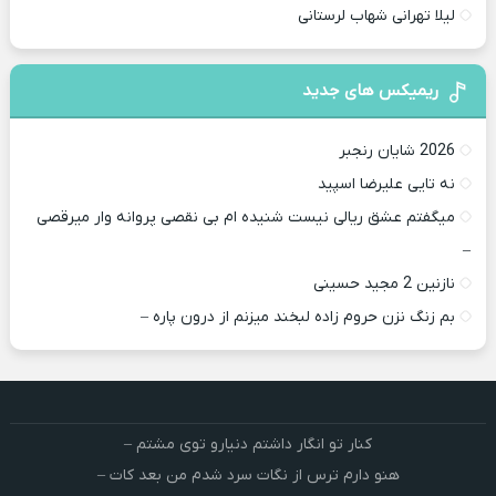
لیلا تهرانی شهاب لرستانی
ریمیکس های جدید
2026 شایان رنجبر
نه تایی علیرضا اسپید
میگفتم عشق ریالی نیست شنیده ام بی نقصی پروانه وار میرقصی
–
نازنین 2 مجید حسینی
بم زنگ نزن حروم زاده لبخند میزنم از درون پاره –
کنار تو انگار داشتم دنیارو توی مشتم –
هنو دارم ترس از نگات سرد شدم من بعد کات –