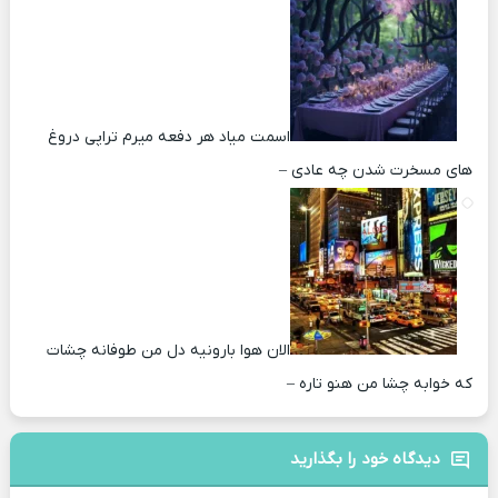
اسمت میاد هر دفعه میرم تراپی دروغ‌
های مسخرت شدن چه عادی –
الان هوا بارونیه دل من طوفانه چشات
که خوابه چشا من هنو تاره –
دیدگاه خود را بگذارید