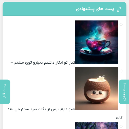
پست های پیشنهادی
کنار تو انگار داشتم دنیارو توی مشتم –
پست بعدی
پست قبلی
هنو دارم ترس از نگات سرد شدم من بعد
کات –