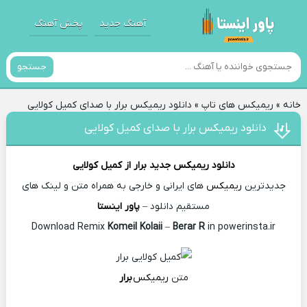
آهنگ جدید
پخش آهنگ
جستجو
خانه
»
ریمیکس های تاپ
»
دانلود ریمیکس برار با صدای کمیل کولایی
دانلود ریمیکس برار با صدای کمیل کولایی
دانلود ریمیکس جدید
برار از
کمیل کولایی
جدیدترین
ریمیکس
های ایرانی و خارجی به همراه متن و لینک های
مستقیم دانلود –
پاور اینستا
Komeil Kolaii
–
Berar R
in powerinsta.ir
Download Remix
متن
ریمیکس
برار