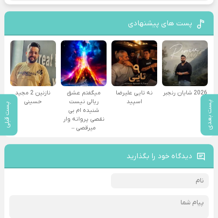
پست های پیشنهادی
2026 شایان رنجبر
نه تایی علیرضا
میگفتم عشق
نازنین 2 مجید
اسپید
ریالی نیست
حسینی
پست بعدی
پست قبلی
شنیده ام بی
نقصی پروانه وار
میرقصی –
دیدگاه خود را بگذارید