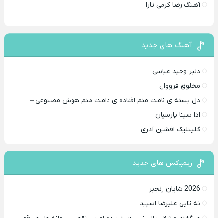
آهنگ رضا کرمی تارا
آهنگ های جدید
دلبر وحید عباسی
مخلوق فرووال
دل بسته ی نامت منم افتاده ی دامت منم هوش مصنوعی –
ادا سینا پارسیان
گلینلیک افشین آذری
ریمیکس های جدید
2026 شایان رنجبر
نه تایی علیرضا اسپید