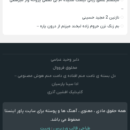
میگفتم عشق ریالی نیست شنیده ام بی نقصی پروانه وار میرقصی
–
نازنین 2 مجید حسینی
بم زنگ نزن حروم زاده لبخند میزنم از درون پاره –
دلبر وحید عباسی
مخلوق فرووال
دل بسته ی نامت منم افتاده ی دامت منم هوش مصنوعی –
ادا سینا پارسیان
گلینلیک افشین آذری
همه حقوق مادی ، معنوی ، آهنگ ها و پوسته برای سایت پاور اینستا
محفوظ می باشد.
طراحی قالب وردپرس
:
وبیت