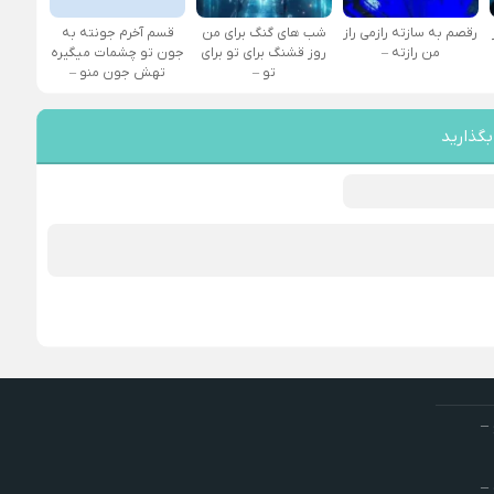
رقصم به سازته رازمی راز
شب های گنگ برای من
قسم آخرم جونته به
من رازته –
روز قشنگ برای تو برای
جون تو چشمات میگیره
تو –
تهش جون منو –
بگذارید
–
–