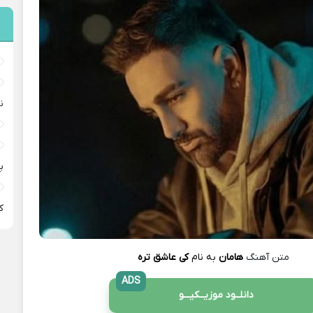
ن
پ
ﻛ
متن آهنگ
هامان
به نام
کی عاشق تره
ADS
دانلــود موزیــکیـــو