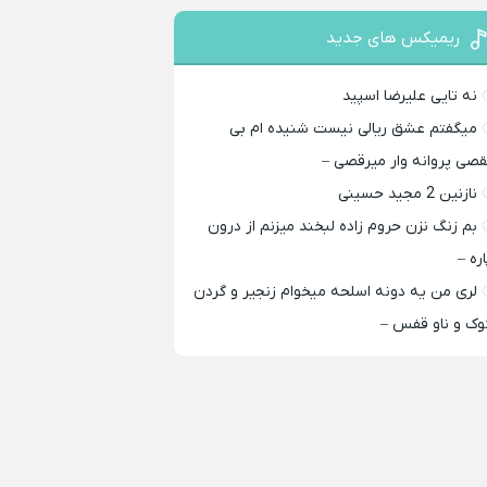
ریمیکس های جدید
نه تایی علیرضا اسپید
میگفتم عشق ریالی نیست شنیده ام بی
قصی پروانه وار میرقصی –
نازنین 2 مجید حسینی
بم زنگ نزن حروم زاده لبخند میزنم از درون
اره –
لری من یه دونه اسلحه میخوام زﻧﺠﻴﺮ و ﮔﺮدن
ﻮک و ﻧﺎو ﻗﻔﺲ –