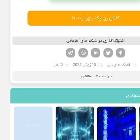
کانال روبیکا پاور اینستا
اشتراک گذاری در شبکه های اجتماعی
فیسوک
تویتر
لینکدین
واتساپ
تلگرام
آهنگ های برتر
15 ژوئن 2026
0 نظر
برچسب ها :
هامان
نهادی