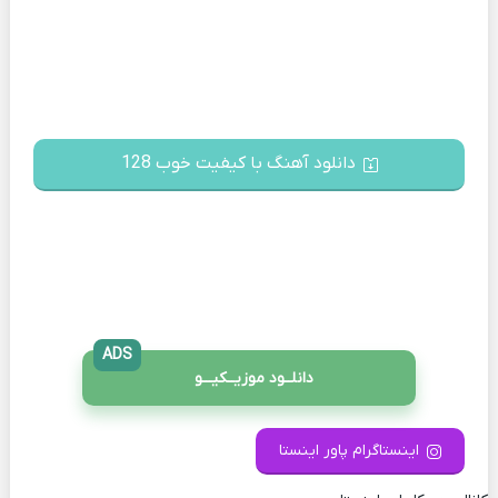
دانلود آهنگ با کیفیت خوب 128
ADS
دانلــود موزیــکیـــو
اینستاگرام پاور اینستا