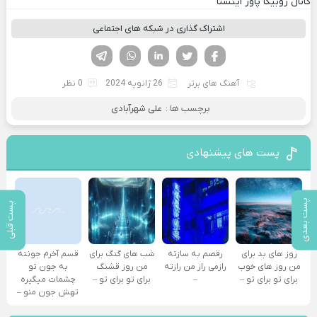
کانال روبیکا پاور اینستا
اشتراک گذاری در شبکه های اجتماعی
فیسوک
تویتر
لینکدین
واتساپ
تلگرام
آهنگ های برتر
26 ژانویه 2024
0 نظر
برچسب ها :
علی شهرآبادی
پست های پیشنهادی
پست بعدی
پست قبلی
روز های بد برای
رقصم به سازته
شب های گنگ برای
قسم آخرم جونته
من روز های خوب
رازمی راز من رازته
من روز قشنگ
به جون تو
برای تو برای تو –
–
برای تو برای تو –
چشمات میگیره
تهش جون منو –