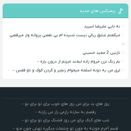
ریمیکس های جدید
نه تایی علیرضا اسپید
میگفتم عشق ریالی نیست شنیده ام بی نقصی پروانه وار میرقصی
–
نازنین 2 مجید حسینی
بم زنگ نزن حروم زاده لبخند میزنم از درون پاره –
لری من یه دونه اسلحه میخوام زﻧﺠﻴﺮ و ﮔﺮدن ﻛﻮک و ﻧﺎو ﻗﻔﺲ –
روز های بد برای من روز های خوب برای تو برای تو –
رقصم به سازته رازمی راز من رازته –
شب های گنگ برای من روز قشنگ برای تو برای تو –
قسم آخرم جونته به جون تو چشمات میگیره تهش جون منو –