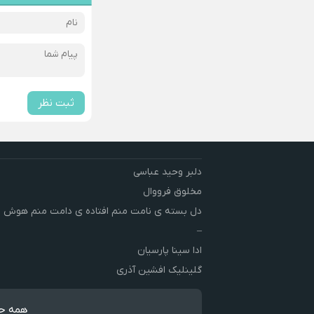
ثبت نظر
دلبر وحید عباسی
مخلوق فرووال
دل بسته ی نامت منم افتاده ی دامت منم هوش 
–
ادا سینا پارسیان
گلینلیک افشین آذری
همه حق