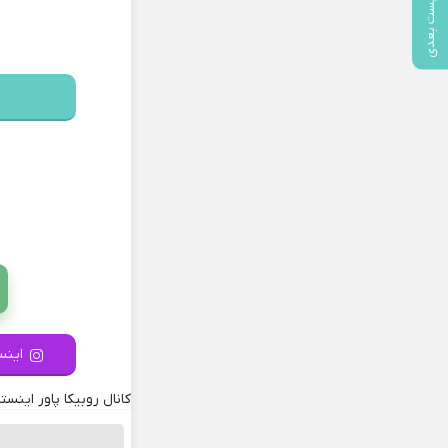
پست بعدی
اینست
کانال روبیکا پاور اینستا