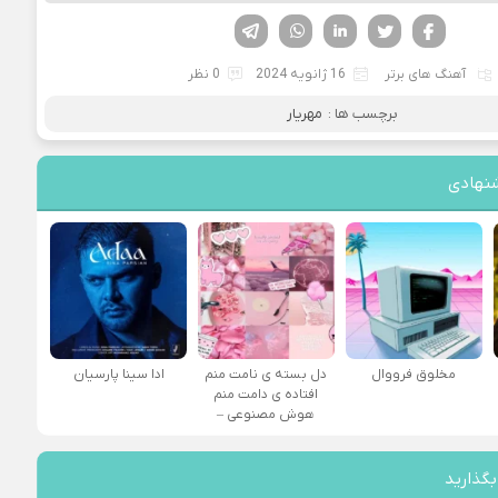
فیسوک
تویتر
لینکدین
واتساپ
تلگرام
آهنگ های برتر
16 ژانویه 2024
0 نظر
برچسب ها :
مهریار
نهادی
مخلوق فرووال
دل بسته ی نامت منم
ادا سینا پارسیان
افتاده ی دامت منم
هوش مصنوعی –
بگذارید