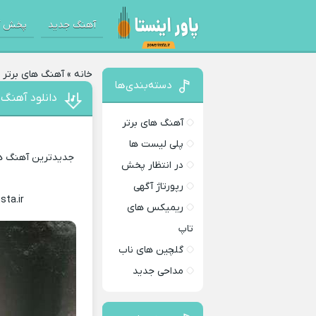
آهنگ جدید
پخش آ
خانه
»
آهنگ های برتر
»
دسته‌بندی‌ها
دانلود آهنگ 
آهنگ های برتر
پلی لیست ها
جدیدترین آهنگ های
در انتظار پخش
رپورتاژ آگهی
sta.ir
Download Music
ریمیکس های
تاپ
گلچین های ناب
مداحی جدید