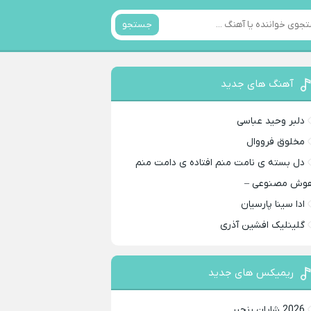
جستجو
آهنگ های جدید
دلبر وحید عباسی
مخلوق فرووال
دل بسته ی نامت منم افتاده ی دامت منم
وش مصنوعی –
ادا سینا پارسیان
گلینلیک افشین آذری
ریمیکس های جدید
2026 شایان رنجبر