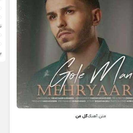
ن
پ
متن آهنگ
گل من