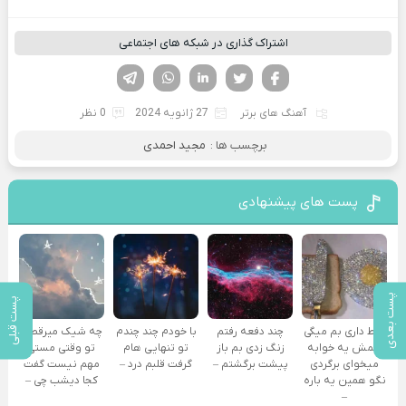
اشتراک گذاری در شبکه های اجتماعی
فیسوک
تویتر
لینکدین
واتساپ
تلگرام
آهنگ های برتر
27 ژانویه 2024
0 نظر
برچسب ها :
مجید احمدی
پست های پیشنهادی
پست بعدی
پست قبلی
فقط داری بم میگی
چند دفعه رفتم
با خودم چند چندم
چه شیک میرقصی
همش یه خوابه
زنگ زدی بم باز
تو تنهایی هام
تو وقتی مستی
میخوای برگردی
پیشت برگشتم –
گرفت قلبم درد –
مهم نیست گفت
نگو همین یه باره
کجا دیشب چی –
–