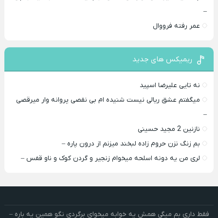
–
عمر رفته فرووال
ریمیکس های جدید
نه تایی علیرضا اسپید
میگفتم عشق ریالی نیست شنیده ام بی نقصی پروانه وار میرقصی
–
نازنین 2 مجید حسینی
بم زنگ نزن حروم زاده لبخند میزنم از درون پاره –
لری من یه دونه اسلحه میخوام زﻧﺠﻴﺮ و ﮔﺮدن ﻛﻮک و ﻧﺎو ﻗﻔﺲ –
فقط داری بم میگی همش یه خوابه میخوای برگردی نگو همین یه باره –