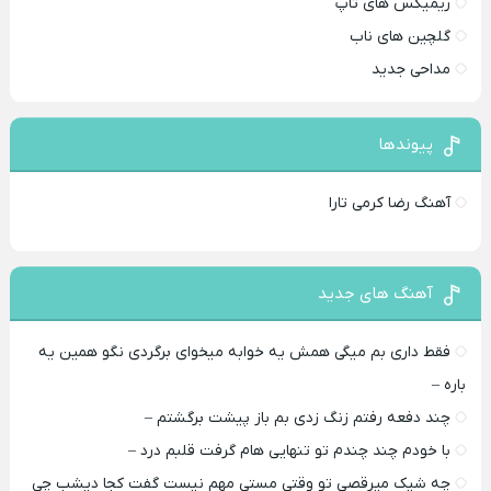
ریمیکس های تاپ
گلچین های ناب
مداحی جدید
پیوندها
آهنگ رضا کرمی تارا
آهنگ های جدید
فقط داری بم میگی همش یه خوابه میخوای برگردی نگو همین یه
باره –
چند دفعه رفتم زنگ زدی بم باز پیشت برگشتم –
با خودم چند چندم تو تنهایی هام گرفت قلبم درد –
چه شیک میرقصی تو وقتی مستی مهم نیست گفت کجا دیشب چی