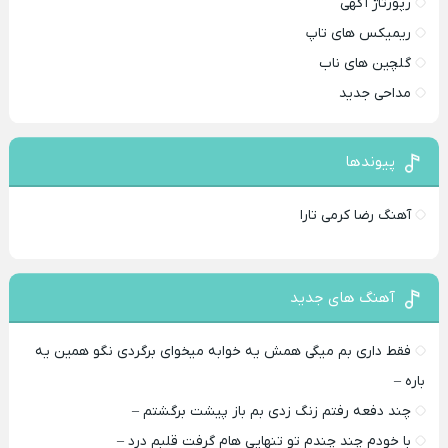
رپورتاژ آگهی
ریمیکس های تاپ
گلچین های ناب
مداحی جدید
پیوندها
آهنگ رضا کرمی تارا
آهنگ های جدید
فقط داری بم میگی همش یه خوابه میخوای برگردی نگو همین یه
باره –
چند دفعه رفتم زنگ زدی بم باز پیشت برگشتم –
با خودم چند چندم تو تنهایی هام گرفت قلبم درد –