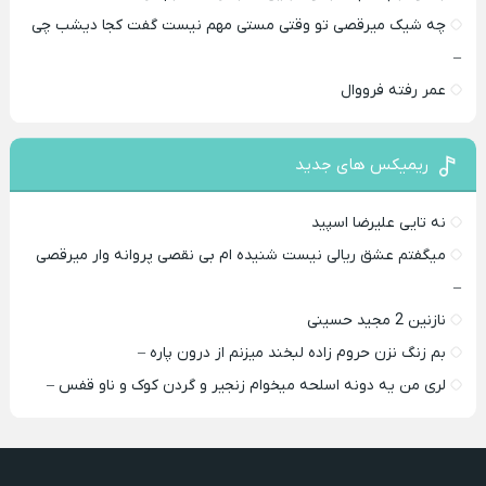
چه شیک میرقصی تو وقتی مستی مهم نیست گفت کجا دیشب چی
–
عمر رفته فرووال
ریمیکس های جدید
نه تایی علیرضا اسپید
میگفتم عشق ریالی نیست شنیده ام بی نقصی پروانه وار میرقصی
–
نازنین 2 مجید حسینی
بم زنگ نزن حروم زاده لبخند میزنم از درون پاره –
لری من یه دونه اسلحه میخوام زﻧﺠﻴﺮ و ﮔﺮدن ﻛﻮک و ﻧﺎو ﻗﻔﺲ –