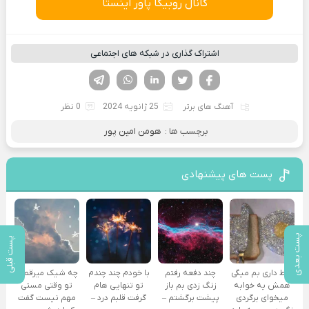
کانال روبیکا پاور اینستا
اشتراک گذاری در شبکه های اجتماعی
فیسوک
تویتر
لینکدین
واتساپ
تلگرام
آهنگ های برتر
25 ژانویه 2024
0 نظر
برچسب ها :
هومن امین پور
پست های پیشنهادی
پست بعدی
پست قبلی
فقط داری بم میگی
چند دفعه رفتم
با خودم چند چندم
چه شیک میرقصی
همش یه خوابه
زنگ زدی بم باز
تو تنهایی هام
تو وقتی مستی
میخوای برگردی
پیشت برگشتم –
گرفت قلبم درد –
مهم نیست گفت