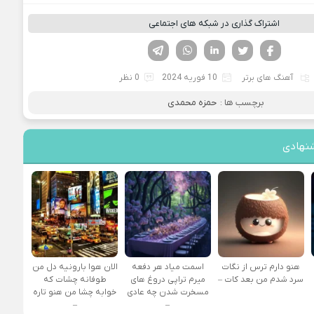
اشتراک گذاری در شبکه های اجتماعی
فیسوک
تویتر
لینکدین
واتساپ
تلگرام
آهنگ های برتر
10 فوریه 2024
0 نظر
برچسب ها :
حمزه محمدی
نهادی
هنو دارم ترس از نگات
اسمت میاد هر دفعه
الان هوا بارونیه دل من
سرد شدم من بعد کات –
میرم تراپی دروغ‌ های
طوفانه چشات که
مسخرت شدن چه عادی
خوابه چشا من هنو تاره
–
–