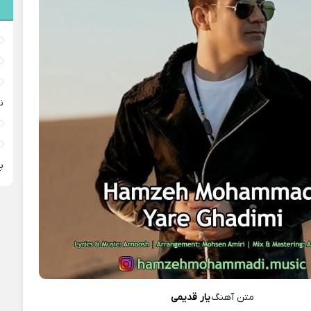
ن
پ
متن آهنگ
یار قدیمی