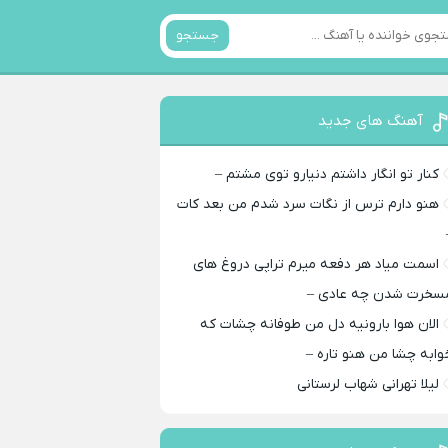
جستجو
آهنگ های جدید
کنار تو انگار داشتم دنیارو توی مشتم –
هنو دارم ترس از نگات سرد شدم من بعد کات
اسمت میاد هر دفعه میرم تراپی دروغ‌ های
سخرت شدن چه عادی –
الان هوا بارونیه دل من طوفانه چشات که
وابه چشا من هنو تاره –
لیلا تهرانی شهاب لرستانی