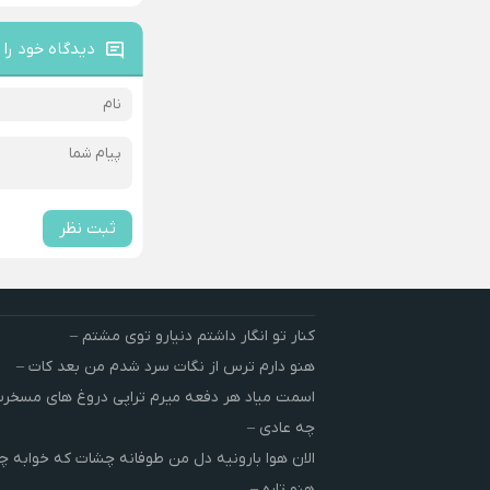
دیدگاه خود را 
ثبت نظر
کنار تو انگار داشتم دنیارو توی مشتم –
هنو دارم ترس از نگات سرد شدم من بعد کات –
اسمت میاد هر دفعه میرم تراپی دروغ‌ های مسخ
چه عادی –
الان هوا بارونیه دل من طوفانه چشات که خوابه چ
هنو تاره –