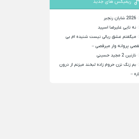
ریمیکس های جدید
2026 شایان رنجبر
نه تایی علیرضا اسپید
میگفتم عشق ریالی نیست شنیده ام بی
قصی پروانه وار میرقصی –
نازنین 2 مجید حسینی
بم زنگ نزن حروم زاده لبخند میزنم از درون
اره –