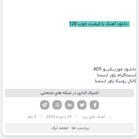
دانلود آهنگ با کیفیت خوب 128
دانلــود موزیــکیـــو
ADS
اینستاگرام پاور اینستا
کانال روبیکا پاور اینستا
اشتراک گذاری در شبکه های اجتماعی
فیسوک
تویتر
لینکدین
واتساپ
تلگرام
آهنگ های برتر
24 ژانویه 2024
0 نظر
برچسب ها :
محمد ترک