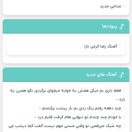
مداحی جدید
پیوندها
آهنگ رضا کرمی تارا
آهنگ های جدید
فقط داری بم میگی همش یه خوابه میخوای برگردی نگو همین یه
باره –
چند دفعه رفتم زنگ زدی بم باز پیشت برگشتم –
با خودم چند چندم تو تنهایی هام گرفت قلبم درد –
چه شیک میرقصی تو وقتی مستی مهم نیست گفت کجا دیشب چی