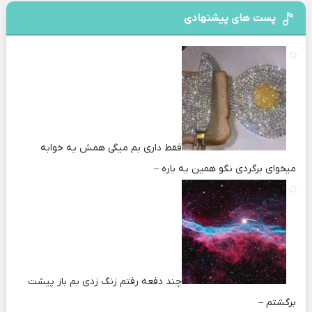
پست های پیشنهادی
فقط داری بم میگی همش یه خوابه
میخوای برگردی نگو همین یه باره –
چند دفعه رفتم زنگ زدی بم باز پیشت
برگشتم –