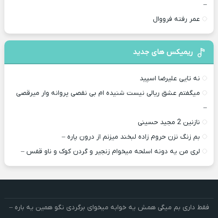
–
عمر رفته فرووال
ریمیکس های جدید
نه تایی علیرضا اسپید
میگفتم عشق ریالی نیست شنیده ام بی نقصی پروانه وار میرقصی
–
نازنین 2 مجید حسینی
بم زنگ نزن حروم زاده لبخند میزنم از درون پاره –
لری من یه دونه اسلحه میخوام زﻧﺠﻴﺮ و ﮔﺮدن ﻛﻮک و ﻧﺎو ﻗﻔﺲ –
فقط داری بم میگی همش یه خوابه میخوای برگردی نگو همین یه باره –