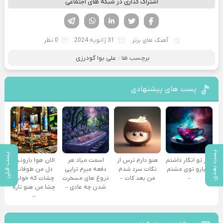
اشتراک گذاری در شبکه های اجتماعی
فیسوک
تویتر
لینکدین
واتساپ
تلگرام
آهنگ های برتر
31 ژانویه 2024
0 نظر
برچسب ها :
علی بوا گودرزی
پست های پیشنهادی
پست بعدی
پست قبلی
کنار تو انگار داشتم
هنو دارم ترس از
اسمت میاد هر
الان هوا بارونیه
دنیارو توی مشتم
نگات سرد شدم
دفعه میرم تراپی
دل من طوفانه
–
من بعد کات –
دروغ‌ های مسخرت
چشات که خوابه
شدن چه عادی –
چشا من هنو تاره
–