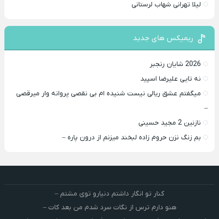
لیلا تهرانی شهاب لرستانی
ریمیکس های جدید
2026 شایان رنجبر
نه تایی علیرضا اسپید
میگفتم عشق ریالی نیست شنیده ام بی نقصی پروانه وار میرقصی
–
نازنین 2 مجید حسینی
بم زنگ نزن حروم زاده لبخند میزنم از درون پاره –
کنار تو انگار داشتم دنیارو توی مشتم –
هنو دارم ترس از نگات سرد شدم من بعد کات –