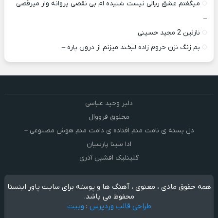
میگفتم عشق ریالی نیست شنیده ام بی نقصی پروانه وار میرقصی
–
نازنین 2 مجید حسینی
بم زنگ نزن حروم زاده لبخند میزنم از درون پاره –
دلبر وحید عباسی
مخلوق فرووال
دل بسته ی نامت منم افتاده ی دامت منم هوش مصنوعی –
ادا سینا پارسیان
گلینلیک افشین آذری
همه حقوق مادی ، معنوی ، آهنگ ها و پوسته برای سایت پاور اینستا
محفوظ می باشد.
طراحی قالب وردپرس
:
وبیت