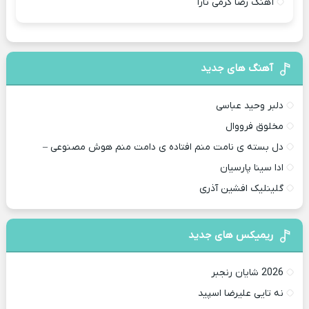
آهنگ رضا کرمی تارا
آهنگ های جدید
دلبر وحید عباسی
مخلوق فرووال
دل بسته ی نامت منم افتاده ی دامت منم هوش مصنوعی –
ادا سینا پارسیان
گلینلیک افشین آذری
ریمیکس های جدید
2026 شایان رنجبر
نه تایی علیرضا اسپید