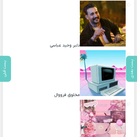
دلبر وحید عباسی
پست بعدی
پست قبلی
مخلوق فرووال