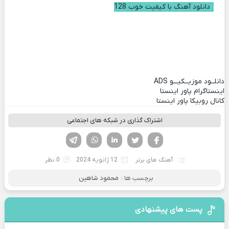
دانلود آهنگ با کیفیت خوب 128
دانلــود موزیــکیـــو
ADS
اینستاگرام پاور اینستا
کانال روبیکا پاور اینستا
اشتراک گذاری در شبکه های اجتماعی
فیسوک
تویتر
لینکدین
واتساپ
تلگرام
آهنگ های برتر
12 ژانویه 2024
0 نظر
برچسب ها :
محمود شاهین
پست های پیشنهادی