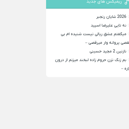
ریمیکس های جدید
2026 شایان رنجبر
نه تایی علیرضا اسپید
میگفتم عشق ریالی نیست شنیده ام بی
قصی پروانه وار میرقصی –
نازنین 2 مجید حسینی
بم زنگ نزن حروم زاده لبخند میزنم از درون
اره –