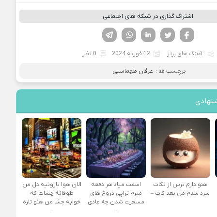
اشتراک گذاری در شبکه های اجتماعی
فیسوک
تویتر
لینکدین
واتساپ
تلگرام
آهنگ های برتر
12 فوریه 2024
0 نظر
برچسب ها :
عرفان طهماسبی
نهادی
هنو دارم ترس از نگات
اسمت میاد هر دفعه
الان هوا بارونیه دل من
سرد شدم من بعد کات –
میرم تراپی دروغ‌ های
طوفانه چشات که
مسخرت شدن چه عادی
خوابه چشا من هنو تاره
–
–