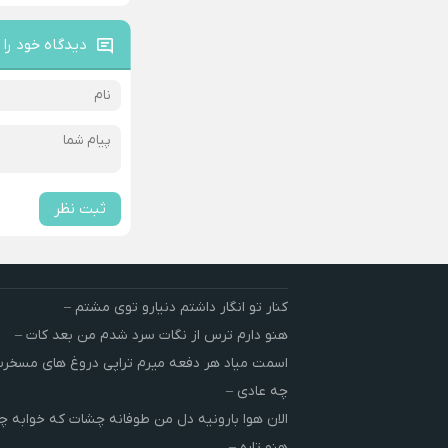
دیدگاه خود را 
ثبت نظر
کنار تو انگار داشتم دنیارو توی مشتم –
هنو دارم ترس از نگات سرد شدم من بعد کات –
اسمت میاد هر دفعه میرم تراپی دروغ‌ های مسخ
چه عادی –
الان هوا بارونیه دل من طوفانه چشات که خوابه چ
هنو تاره –