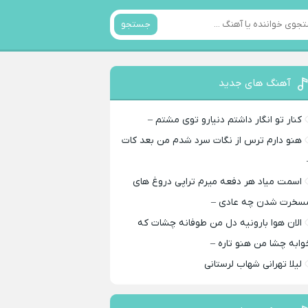
جستجو
آهنگ های جدید
کنار تو انگار داشتم دنیارو توی مشتم –
هنو دارم ترس از نگات سرد شدم من بعد کات
اسمت میاد هر دفعه میرم تراپی دروغ‌ های
سخرت شدن چه عادی –
الان هوا بارونیه دل من طوفانه چشات که
وابه چشا من هنو تاره –
لیلا تهرانی شهاب لرستانی