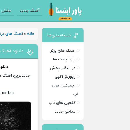
آهنگ جدید
پخش آ
خانه
»
آهنگ های برت
دسته‌بندی‌ها
آهنگ های برتر
دانلود آهنگ
پلی لیست ها
دانلو
در انتظار پخش
جدیدترین آهنگ های
رپورتاژ آگهی
ریمیکس های
rinsta.ir
Download Music
تاپ
گلچین های ناب
مداحی جدید