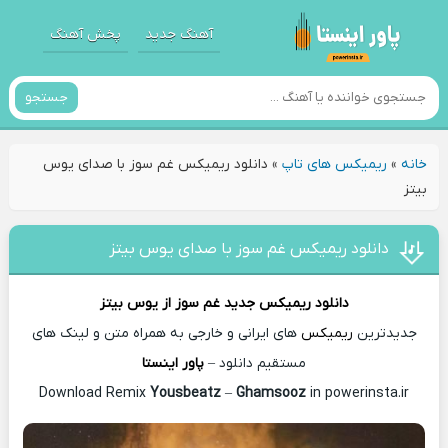
آهنگ جدید
پخش آهنگ
جستجو
خانه
»
ریمیکس های تاپ
»
دانلود ریمیکس غم سوز با صدای یوس
بیتز
دانلود ریمیکس غم سوز با صدای یوس بیتز
دانلود ریمیکس جدید
غم سوز از
یوس بیتز
جدیدترین
ریمیکس
های ایرانی و خارجی به همراه متن و لینک های
مستقیم دانلود –
پاور اینستا
Yousbeatz
–
Ghamsooz
in powerinsta.ir
Download Remix