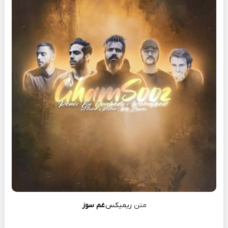
متن
ریمیکس
غم سوز