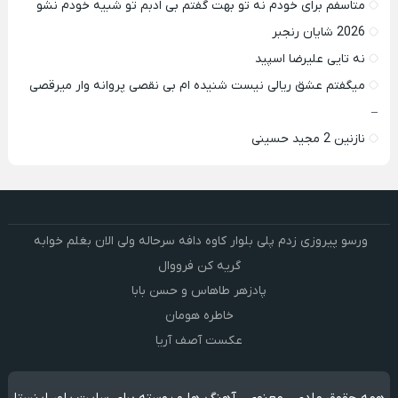
متاسفم برای خودم نه تو بهت گفتم بی ادبم تو شبیه خودم نشو ‌ ‌
2026 شایان رنجبر
نه تایی علیرضا اسپید
میگفتم عشق ریالی نیست شنیده ام بی نقصی پروانه وار میرقصی
–
نازنین 2 مجید حسینی
ورسو پیروزی زدم پلی بلوار کاوه دافه سرحاله ولی الان بغلم خوابه ‌
گریه کن فرووال
پادزهر طاهاس و حسن بابا
خاطره هومان
عکست آصف آریا