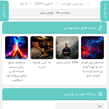
ریمیکس های تاپ
8 فوریه 2024
0 نظر
پست بعدی
پست قبلی
برچسب ها :
یوس بیتز
پست های پیشنهادی
متاسفم برای خودم
2026 شایان رنجبر
نه تایی علیرضا
میگفتم عشق
نه تو بهت گفتم
اسپید
ریالی نیست
بی ادبم تو شبیه
شنیده ام بی
خودم نشو ‌ ‌
نقصی پروانه وار
میرقصی –
دیدگاه خود را بگذارید