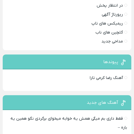
در انتظار پخش
رپورتاژ آگهی
ریمیکس های تاپ
گلچین های ناب
مداحی جدید
پیوندها
آهنگ رضا کرمی تارا
آهنگ های جدید
فقط داری بم میگی همش یه خوابه میخوای برگردی نگو همین یه
باره –