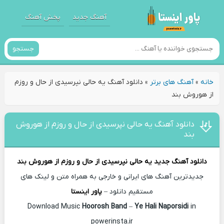
آهنگ جدید
پخش آهنگ
جستجو
خانه
»
آهنگ های برتر
»
دانلود آهنگ ﻳﻪ ﺣﺎﻟﻰ ﻧﭙﺮﺳﻴﺪی از ﺣﺎل و روزم
از هوروش بند
دانلود آهنگ ﻳﻪ ﺣﺎﻟﻰ ﻧﭙﺮﺳﻴﺪی از ﺣﺎل و روزم از هوروش
بند
دانلود آهنگ جدید
ﻳﻪ ﺣﺎﻟﻰ ﻧﭙﺮﺳﻴﺪی از ﺣﺎل و روزم از
هوروش بند
جدیدترین آهنگ های ایرانی و خارجی به همراه متن و لینک های
مستقیم دانلود –
پاور اینستا
Hoorosh Band
–
Ye Hali Naporsidi
in
Download Music
powerinsta.ir