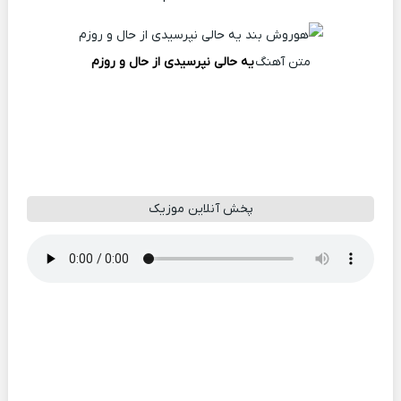
متن آهنگ
ﻳﻪ ﺣﺎﻟﻰ ﻧﭙﺮﺳﻴﺪی از ﺣﺎل و روزم
پخش آنلاین موزیک