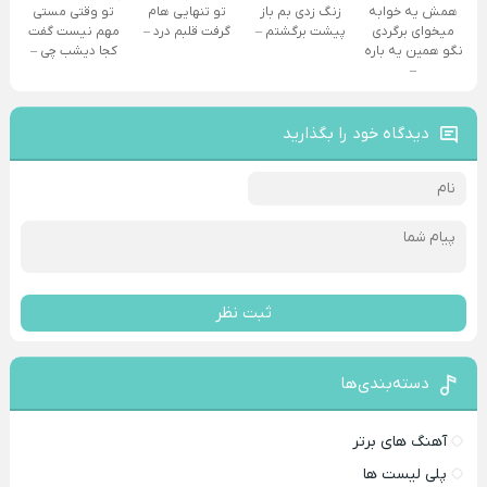
همش یه خوابه
زنگ زدی بم باز
تو تنهایی هام
تو وقتی مستی
میخوای برگردی
پیشت برگشتم –
گرفت قلبم درد –
مهم نیست گفت
نگو همین یه باره
کجا دیشب چی –
–
دیدگاه خود را بگذارید
ثبت نظر
دسته‌بندی‌ها
آهنگ های برتر
پلی لیست ها