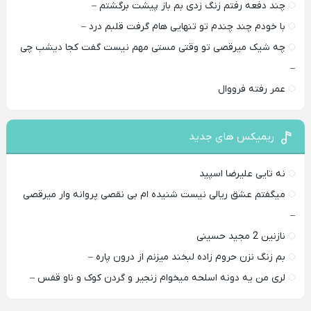
چند دفعه رفتم زنگ زدی بم باز پیشت برگشتم –
با خودم چند چندم تو تنهایی هام گرفت قلبم درد –
چه شیک میرقصی تو وقتی مستی مهم نیست گفت کجا دیشب چی
–
عمر رفته فرووال
ریمیکس های جدید
نه تایی علیرضا اسپید
میگفتم عشق ریالی نیست شنیده ام بی نقصی پروانه وار میرقصی
–
نازنین 2 مجید حسینی
بم زنگ نزن حروم زاده لبخند میزنم از درون پاره –
لری من یه دونه اسلحه میخوام زﻧﺠﻴﺮ و ﮔﺮدن ﻛﻮک و ﻧﺎو ﻗﻔﺲ –