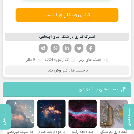
کانال روبیکا پاور اینستا
اشتراک گذاری در شبکه های اجتماعی
فیسوک
تویتر
لینکدین
واتساپ
تلگرام
آهنگ های برتر
23 ژانویه 2024
0 نظر
برچسب ها :
هوروش بند
پست های پیشنهادی
پست بعدی
پست قبلی
فقط داری بم میگی
چند دفعه رفتم
با خودم چند چندم
چه شیک میرقصی