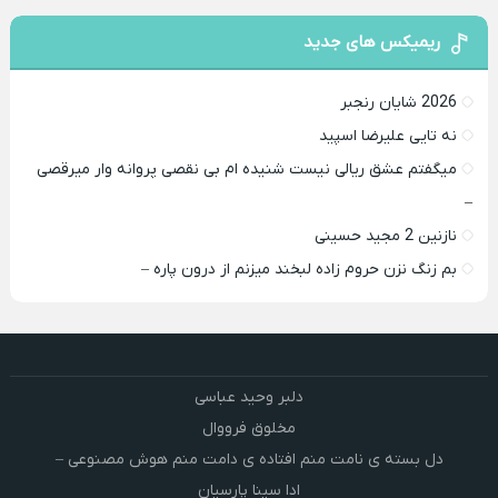
ریمیکس های جدید
2026 شایان رنجبر
نه تایی علیرضا اسپید
میگفتم عشق ریالی نیست شنیده ام بی نقصی پروانه وار میرقصی
–
نازنین 2 مجید حسینی
بم زنگ نزن حروم زاده لبخند میزنم از درون پاره –
دلبر وحید عباسی
مخلوق فرووال
دل بسته ی نامت منم افتاده ی دامت منم هوش مصنوعی –
ادا سینا پارسیان