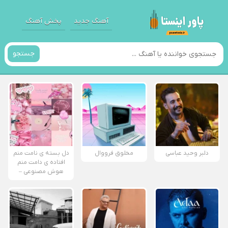
آهنگ جدید
پخش آهنگ
جستجو
دلبر وحید عباسی
مخلوق فرووال
دل بسته ی نامت منم
افتاده ی دامت منم
هوش مصنوعی –