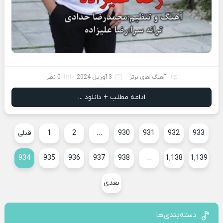
آهنگ های برتر
3 آوریل 2024
0 نظر
ادامه مطلب + دانلود ...
933
932
931
930
…
2
1
قبلی
934
935
936
937
938
…
1,138
1,139
بعدی
دسته‌بندی‌ها