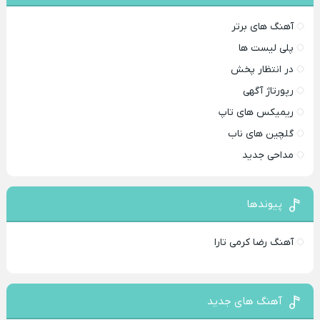
آهنگ های برتر
پلی لیست ها
در انتظار پخش
رپورتاژ آگهی
ریمیکس های تاپ
گلچین های ناب
مداحی جدید
پیوندها
آهنگ رضا کرمی تارا
آهنگ های جدید