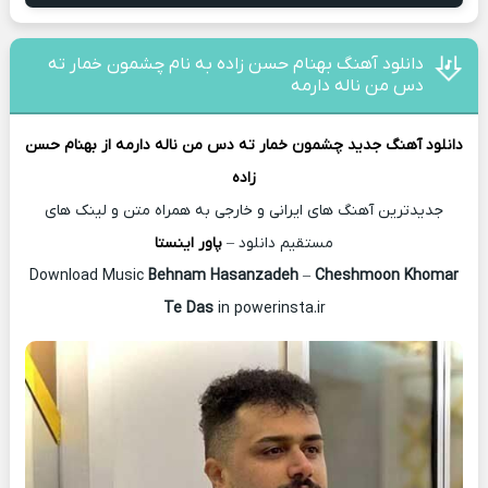
دانلود آهنگ بهنام حسن زاده به نام چشمون خمار ته
دس من ناله دارمه
دانلود آهنگ جدید
چشمون خمار ته دس من ناله دارمه از
بهنام حسن
زاده
جدیدترین آهنگ های ایرانی و خارجی به همراه متن و لینک های
مستقیم دانلود –
پاور اینستا
Behnam Hasanzadeh
–
Cheshmoon Khomar
Download Music
Te Das
in powerinsta.ir