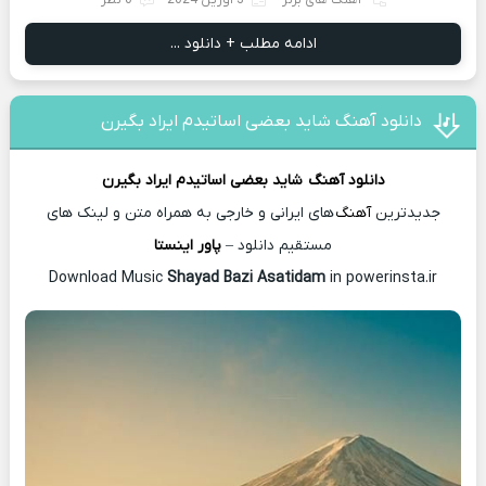
آهنگ های برتر
3 آوریل 2024
0 نظر
ادامه مطلب + دانلود ...
دانلود آهنگ شاید بعضی اساتیدم ایراد بگیرن
دانلود آهنگ
شاید بعضی اساتیدم ایراد بگیرن
جدیدترین
آهنگ
های ایرانی و خارجی به همراه متن و لینک های
مستقیم دانلود –
پاور اینستا
Shayad Bazi Asatidam
in powerinsta.ir
Download Music