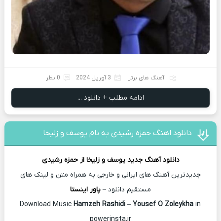
آهنگ های برتر
3 آوریل 2024
0 نظر
ادامه مطلب + دانلود ...
دانلود اهنگ حمزه رشیدی به نام یوسف و زلیخا
دانلود آهنگ جدید
یوسف و زلیخا از
حمزه رشیدی
جدیدترین آهنگ های ایرانی و خارجی به همراه متن و لینک های
مستقیم دانلود –
پاور اینستا
Hamzeh Rashidi
–
Yousef O Zoleykha
in
Download Music
powerinsta.ir