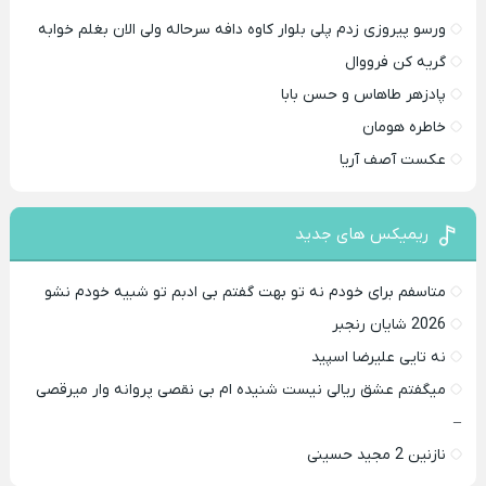
ورسو پیروزی زدم پلی بلوار کاوه دافه سرحاله ولی الان بغلم خوابه ‌
گریه کن فرووال
پادزهر طاهاس و حسن بابا
خاطره هومان
عکست آصف آریا
ریمیکس های جدید
متاسفم برای خودم نه تو بهت گفتم بی ادبم تو شبیه خودم نشو ‌ ‌
2026 شایان رنجبر
نه تایی علیرضا اسپید
میگفتم عشق ریالی نیست شنیده ام بی نقصی پروانه وار میرقصی
–
نازنین 2 مجید حسینی