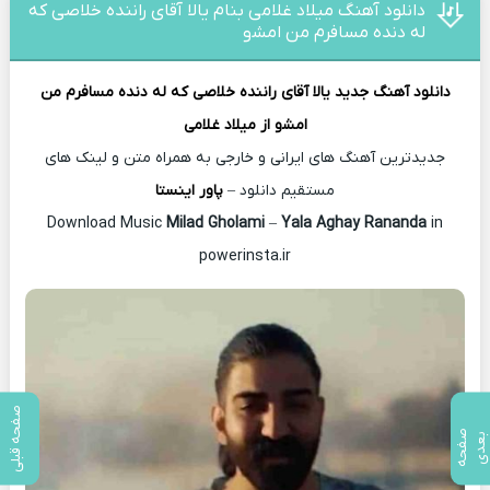
دانلود آهنگ میلاد غلامی بنام یالا آقای راننده خلاصی که
له دنده ﻣﺴﺎﻓﺮم ﻣﻦ اﻣﺸو
دانلود آهنگ جدید
یالا آقای راننده خلاصی که له دنده ﻣﺴﺎﻓﺮم ﻣﻦ
اﻣﺸو از
میلاد غلامی
جدیدترین آهنگ های ایرانی و خارجی به همراه متن و لینک های
مستقیم دانلود –
پاور اینستا
Milad Gholami
–
Yala Aghay Rananda
in
Download Music
powerinsta.ir
صفحه قبلی
ص
ف
ح
ه
ع
د
ب
ی