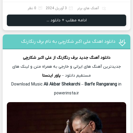
آهنگ های برتر
3 آوریل 2024
0 نظر
ادامه مطلب + دانلود ...
دانلود اهنگ علی اکبر شکارچی به نام برف رنگارنگ
دانلود آهنگ جدید
برف رنگارنگ از
علی اکبر شکارچی
جدیدترین آهنگ های ایرانی و خارجی به همراه متن و لینک های
مستقیم دانلود –
پاور اینستا
Ali Akbar Shekarchi
–
Barfe Rangarang
in
Download Music
powerinsta.ir