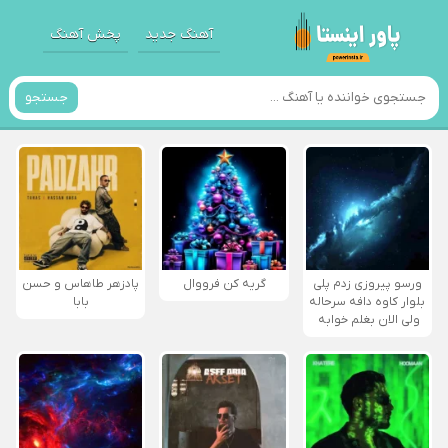
آهنگ جدید
پخش آهنگ
جستجو
ورسو پیروزی زدم پلی
گریه کن فرووال
پادزهر طاهاس و حسن
بلوار کاوه دافه سرحاله
بابا
ولی الان بغلم خوابه ‌