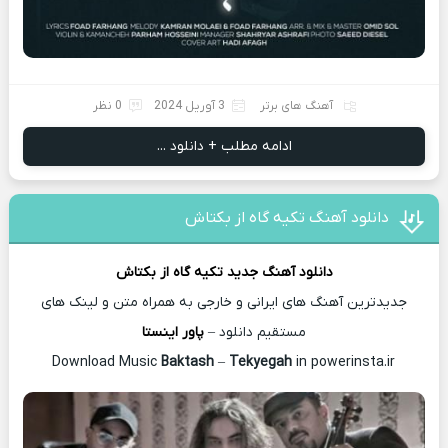
آهنگ های برتر
3 آوریل 2024
0 نظر
ادامه مطلب + دانلود ...
دانلود آهنگ تکیه گاه از بکتاش
دانلود آهنگ جدید
تکیه گاه از
بکتاش
جدیدترین آهنگ های ایرانی و خارجی به همراه متن و لینک های
مستقیم دانلود –
پاور اینستا
Baktash
–
Tekyegah
in powerinsta.ir
Download Music