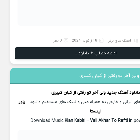
آهنگ های برتر
18 ژانویه 2024
0 نظر
ادامه مطلب + دانلود ...
لی آخر تو رفتی از کیان کبیری
دانلود آهنگ جدید
ولی آخر تو رفتی از
کیان کبیری
 ایرانی و خارجی به همراه متن و لینک های مستقیم دانلود –
پاور
اینستا
Kian Kabiri
–
Vali Akhar To Rafti
in po