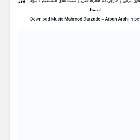
 ایرانی و خارجی به همراه متن و لینک های مستقیم دانلود –
پاور
اینستا
Mahmod Darzade
–
Arban Arshi
in po