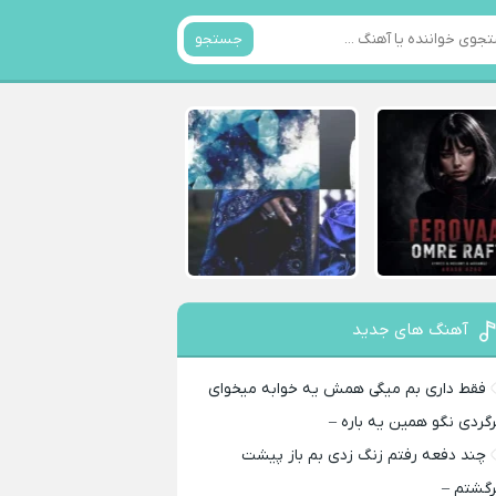
جستجو
آهنگ های جدید
فقط داری بم میگی همش یه خوابه میخوای
رگردی نگو همین یه باره –
چند دفعه رفتم زنگ زدی بم باز پیشت
رگشتم –