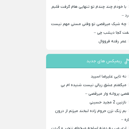
با خودم چند چندم تو تنهایی هام گرفت قلبم
رد –
چه شیک میرقصی تو وقتی مستی مهم نیست
فت کجا دیشب چی –
عمر رفته فرووال
ریمیکس های جدید
نه تایی علیرضا اسپید
میگفتم عشق ریالی نیست شنیده ام بی
قصی پروانه وار میرقصی –
نازنین 2 مجید حسینی
بم زنگ نزن حروم زاده لبخند میزنم از درون
اره –
لری من یه دونه اسلحه میخوام زﻧﺠﻴﺮ و ﮔﺮدن