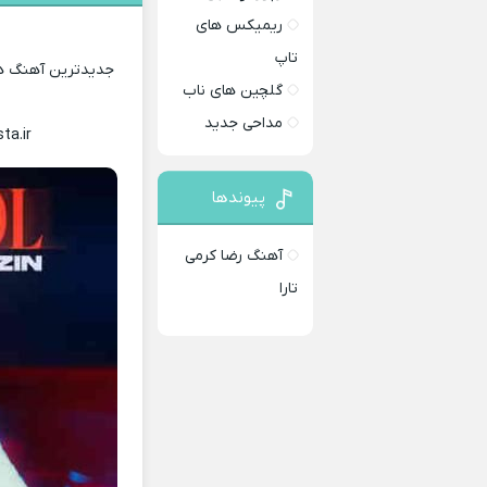
ریمیکس های
تاپ
جدیدترین آهنگ های
گلچین های ناب
مداحی جدید
ta.ir
Download Music
پیوندها
آهنگ رضا کرمی
تارا