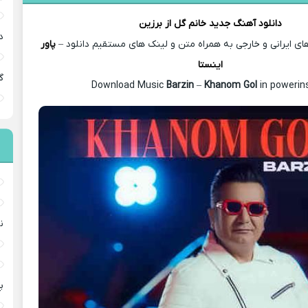
دانلود آهنگ جدید
خانم گل از
برزین
د
 ایرانی و خارجی به همراه متن و لینک های مستقیم دانلود –
پاور
اینستا
گ
Barzin
–
Khanom Gol
in powerins
ن
پ