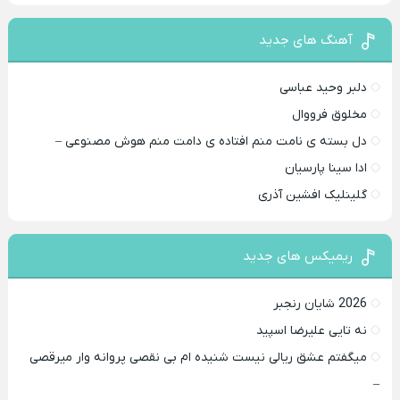
آهنگ های جدید
دلبر وحید عباسی
مخلوق فرووال
دل بسته ی نامت منم افتاده ی دامت منم هوش مصنوعی –
ادا سینا پارسیان
گلینلیک افشین آذری
ریمیکس های جدید
2026 شایان رنجبر
نه تایی علیرضا اسپید
میگفتم عشق ریالی نیست شنیده ام بی نقصی پروانه وار میرقصی
–