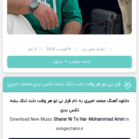
آهنگ های برتر
6 آگوست 2026
0 نظر
ادامه مطلب + دانلود ...
قرار نی تو هر وقت دلت تنگ بشه تکس بدی محمد امیری
دانلود آهنگ
محمد امیری
به نام
قرار نی تو هر وقت دلت تنگ بشه
تکس بدی
Download New Music
Gharar Ni To Har
–
Mohammad Amiri
in
songestann.ir