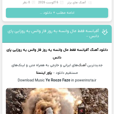
آهنگ های برتر
6 آگوست 2026
0 نظر
ادامه مطلب + دانلود ...
آفیانسه فقط مال وانسه یه روز فاز والس یه روزایی پای
دانس –
دانلود آهنگ
آفیانسه فقط مال وانسه یه روز فاز والس یه روزایی پای
دانس
جدیدترین
آهنگ
‌های ایرانی و خارجی به همراه متن و لینک‌های
مستقیم دانلود –
پاور اینستا
Download Music
Ye Rooze Faze
in powerinsta.ir