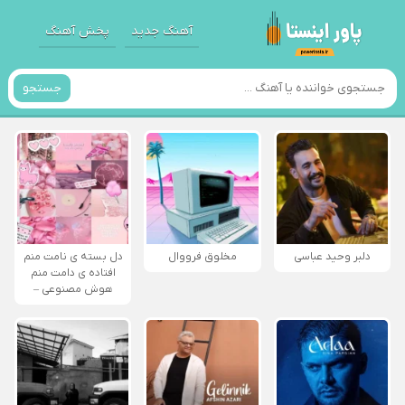
آهنگ جدید
پخش آهنگ
جستجو
دلبر وحید عباسی
مخلوق فرووال
دل بسته ی نامت منم
افتاده ی دامت منم
هوش مصنوعی –