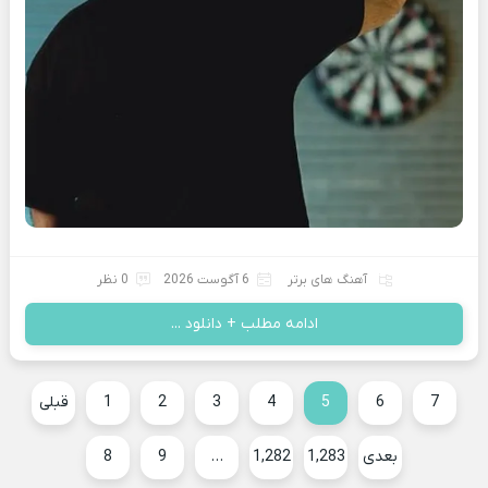
آهنگ های برتر
6 آگوست 2026
0 نظر
ادامه مطلب + دانلود ...
7
6
5
4
3
2
1
قبلی
بعدی
1,283
1,282
…
9
8