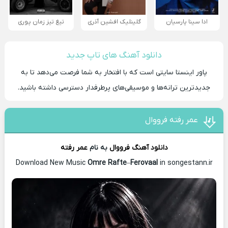
ادا سینا پارسیان
گلینلیک افشین آذری
تیغ تیز زمان پوری
دانلود آهنگ های تاپ جدید
پاور اینستا سایتی است که با افتخار به شما فرصت می‌دهد تا به
جدیدترین ترانه‌ها و موسیقی‌های پرطرفدار دسترسی داشته باشید.
عمر رفته فرووال
دانلود آهنگ
فرووال
به نام
عمر رفته
Download New Music
Omre Rafte
–
Ferovaal
in songestann.ir