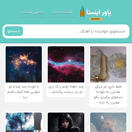
آهنگ جدید
پخش آهنگ
جستجو
فقط داری بم میگی
چند دفعه رفتم زنگ زدی
با خودم چند چندم تو
همش یه خوابه
بم باز پیشت برگشتم –
تنهایی هام گرفت قلبم
میخوای برگردی نگو
درد –
همین یه باره –