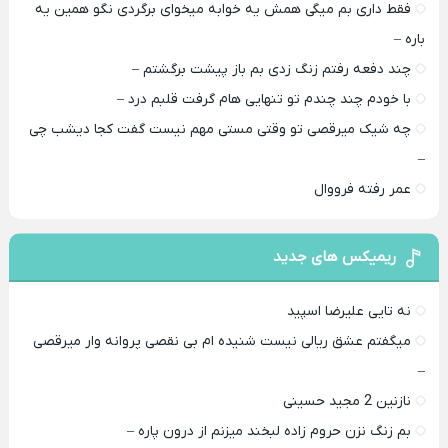
فقط داری بم میگی همش یه خوابه میخوای برگردی نگو همین یه
باره –
چند دفعه رفتم زنگ زدی بم باز پیشت برگشتم –
با خودم چند چندم تو تنهایی هام گرفت قلبم درد –
چه شیک میرقصی تو وقتی مستی مهم نیست گفت کجا دیشب چی
–
عمر رفته فرووال
ریمیکس های جدید
نه تایی علیرضا اسپید
میگفتم عشق ریالی نیست شنیده ام بی نقصی پروانه وار میرقصی
–
نازنین 2 مجید حسینی
بم زنگ نزن حروم زاده لبخند میزنم از درون پاره –