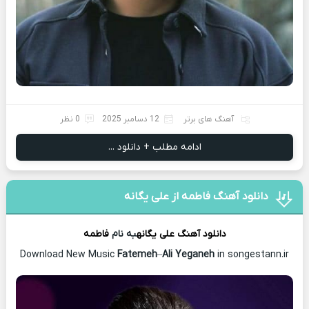
آهنگ های برتر
12 دسامبر 2025
0 نظر
ادامه مطلب + دانلود ...
دانلود آهنگ فاطمه از علی یگانه
دانلود آهنگ
علی یگانه
به نام
فاطمه
Download New Music
Fatemeh
–
Ali Yeganeh
in songestann.ir