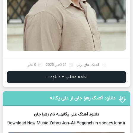
آهنگ های برتر
21 اکتبر 2025
0 نظر
ادامه مطلب + دانلود ...
دانلود آهنگ زهرا جان از علی یگانه
دانلود آهنگ
علی یگانه
به نام
زهرا جان
Download New Music
Zahra Jan
–
Ali Yeganeh
in songestann.ir