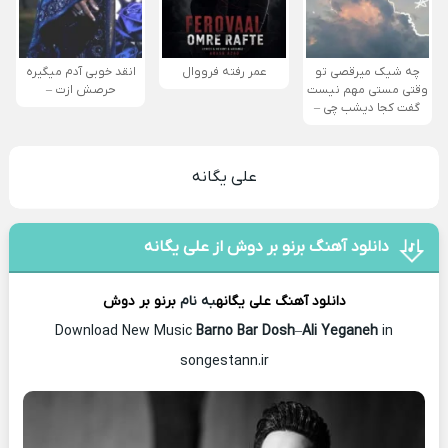
چه شیک میرقصی تو
عمر رفته فرووال
انقد خوبی آدم میگیره
وقتی مستی مهم نیست
حرصش ازت –
گفت کجا دیشب چی –
علی یگانه
دانلود آهنگ برنو بر دوش از علی یگانه
دانلود آهنگ
علی یگانه
به نام
برنو بر دوش
Download New Music
Barno Bar Dosh
–
Ali Yeganeh
in
songestann.ir