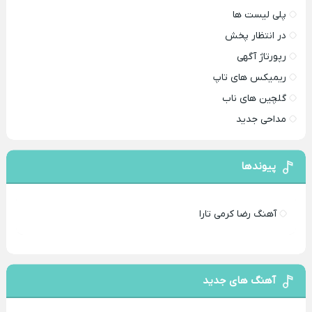
پلی لیست ها
در انتظار پخش
رپورتاژ آگهی
ریمیکس های تاپ
گلچین های ناب
مداحی جدید
پیوندها
آهنگ رضا کرمی تارا
آهنگ های جدید