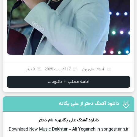
آهنگ های برتر
17 آگوست 2025
0 نظر
ادامه مطلب + دانلود ...
دانلود آهنگ دختر از علی یگانه
دانلود آهنگ
علی یگانه
به نام
دختر
Download New Music
Dokhtar
–
Ali Yeganeh
in songestann.ir