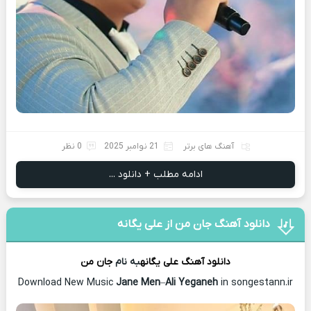
آهنگ های برتر
21 نوامبر 2025
0 نظر
ادامه مطلب + دانلود ...
دانلود آهنگ جان من از علی یگانه
دانلود آهنگ
علی یگانه
به نام
جان من
Download New Music
Jane Men
–
Ali Yeganeh
in songestann.ir