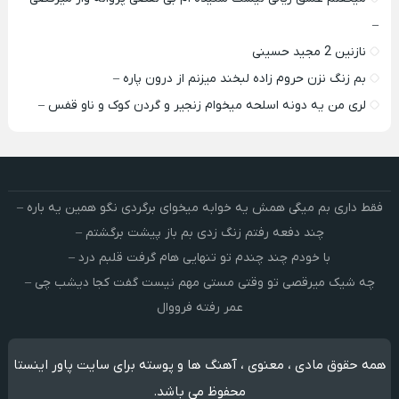
–
نازنین 2 مجید حسینی
بم زنگ نزن حروم زاده لبخند میزنم از درون پاره –
لری من یه دونه اسلحه میخوام زﻧﺠﻴﺮ و ﮔﺮدن ﻛﻮک و ﻧﺎو ﻗﻔﺲ –
فقط داری بم میگی همش یه خوابه میخوای برگردی نگو همین یه باره –
چند دفعه رفتم زنگ زدی بم باز پیشت برگشتم –
با خودم چند چندم تو تنهایی هام گرفت قلبم درد –
چه شیک میرقصی تو وقتی مستی مهم نیست گفت کجا دیشب چی –
عمر رفته فرووال
همه حقوق مادی ، معنوی ، آهنگ ها و پوسته برای سایت پاور اینستا
محفوظ می باشد.