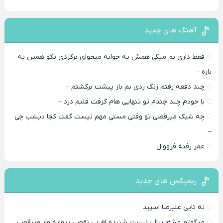
آهنگ های جدید
فقط داری بم میگی همش یه خوابه میخوای برگردی نگو همین یه
باره –
چند دفعه رفتم زنگ زدی بم باز پیشت برگشتم –
با خودم چند چندم تو تنهایی هام گرفت قلبم درد –
چه شیک میرقصی تو وقتی مستی مهم نیست گفت کجا دیشب چی
–
عمر رفته فرووال
ریمیکس های جدید
نه تایی علیرضا اسپید
میگفتم عشق ریالی نیست شنیده ام بی نقصی پروانه وار میرقصی