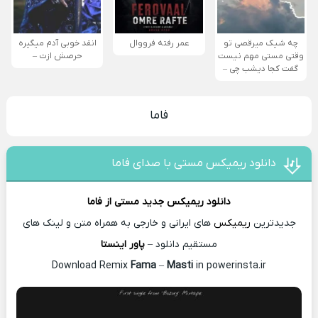
چه شیک میرقصی تو
عمر رفته فرووال
انقد خوبی آدم میگیره
وقتی مستی مهم نیست
حرصش ازت –
گفت کجا دیشب چی –
فاما
دانلود ریمیکس مستی با صدای فاما
دانلود ریمیکس جدید
مستی از
فاما
جدیدترین
ریمیکس
های ایرانی و خارجی به همراه متن و لینک های
مستقیم دانلود –
پاور اینستا
Fama
–
Masti
in powerinsta.ir
Download Remix