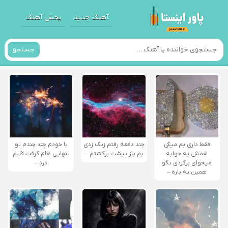
آهنگ جدید
پخش آهنگ
جستجو
فقط داری بم میگی
چند دفعه رفتم زنگ زدی
با خودم چند چندم تو
همش یه خوابه
بم باز پیشت برگشتم –
تنهایی هام گرفت قلبم
میخوای برگردی نگو
درد –
همین یه باره –