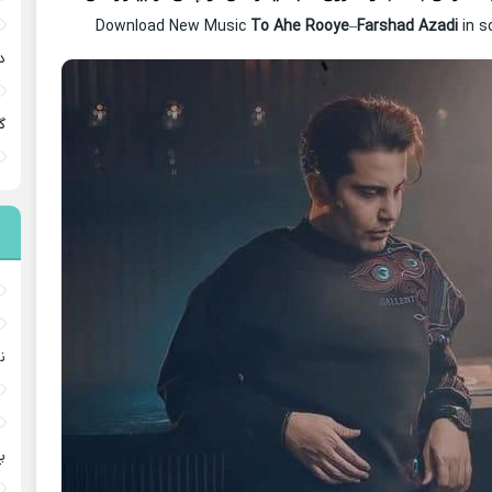
Download New Music
To Ahe Rooye
–
Farshad Azadi
in s
د
گ
ن
پ