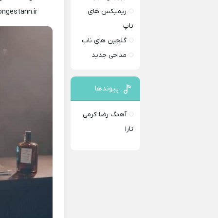
ریمیکس های
ongestann.ir
تاپ
گلچین های ناب
مداحی جدید
پیوندها
آهنگ رضا کرمی
تارا