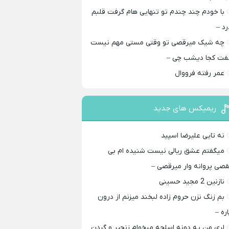
با خودم چند چندم تو تنهایی هام گرفت قلبم
رد –
چه شیک میرقصی تو وقتی مستی مهم نیست
فت کجا دیشب چی –
عمر رفته فرووال
ریمیکس های جدید
نه تایی علیرضا اسپید
میگفتم عشق ریالی نیست شنیده ام بی
قصی پروانه وار میرقصی –
نازنین 2 مجید حسینی
بم زنگ نزن حروم زاده لبخند میزنم از درون
اره –
لری من یه دونه اسلحه میخوام زﻧﺠﻴﺮ و ﮔﺮدن