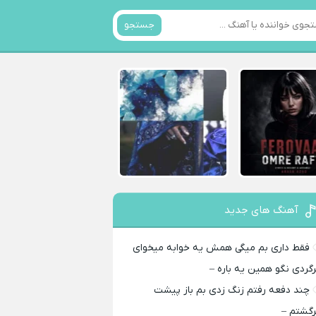
جستجو
آهنگ های جدید
فقط داری بم میگی همش یه خوابه میخوای
رگردی نگو همین یه باره –
چند دفعه رفتم زنگ زدی بم باز پیشت
رگشتم –