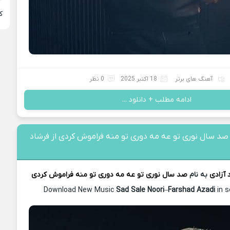
ﻛ
آهنگ های برتر
18 اکتبر 2025
0 نظر
ادامه مطلب + دانلود ...
صد سال نوری تو عه مه دوری تو منه فراموش کردی از فرشاد
 آزادی
به نام
صد سال نوری تو عه مه دوری تو منه فراموش کردی
Download New Music
Sad Sale Noori
–
Farshad Azadi
in s