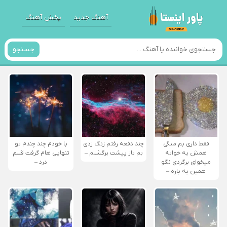
آهنگ جدید
پخش آهنگ
جستجو
فقط داری بم میگی
چند دفعه رفتم زنگ زدی
با خودم چند چندم تو
همش یه خوابه
بم باز پیشت برگشتم –
تنهایی هام گرفت قلبم
میخوای برگردی نگو
درد –
همین یه باره –