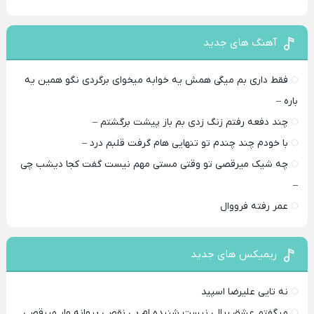
آهنگ های جدید
فقط داری بم میگی همش یه خوابه میخوای برگردی نگو همین یه
باره –
چند دفعه رفتم زنگ زدی بم باز پیشت برگشتم –
با خودم چند چندم تو تنهایی هام گرفت قلبم درد –
چه شیک میرقصی تو وقتی مستی مهم نیست گفت کجا دیشب چی
–
عمر رفته فرووال
ریمیکس های جدید
نه تایی علیرضا اسپید
میگفتم عشق ریالی نیست شنیده ام بی نقصی پروانه وار میرقصی