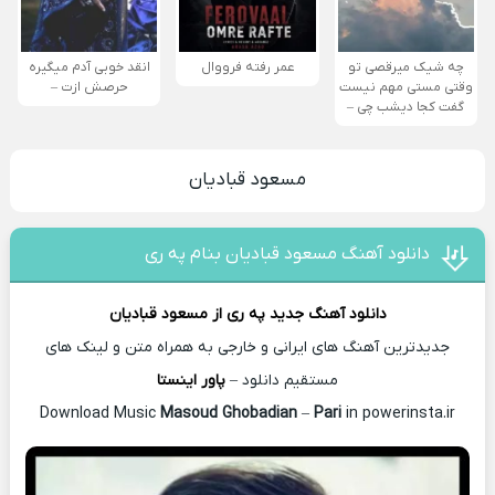
چه شیک میرقصی تو
عمر رفته فرووال
انقد خوبی آدم میگیره
وقتی مستی مهم نیست
حرصش ازت –
گفت کجا دیشب چی –
مسعود قبادیان
دانلود آهنگ مسعود قبادیان بنام په ری
دانلود آهنگ جدید
په ری از
مسعود قبادیان
جدیدترین آهنگ های ایرانی و خارجی به همراه متن و لینک های
مستقیم دانلود –
پاور اینستا
Masoud Ghobadian
–
Pari
in powerinsta.ir
Download Music