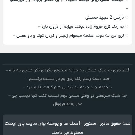
–
نازنین 2 مجید حسینی
بم زنگ نزن حروم زاده لبخند میزنم از درون پاره –
لری من یه دونه اسلحه میخوام زﻧﺠﻴﺮ و ﮔﺮدن ﻛﻮک و ﻧﺎو ﻗﻔﺲ –
فقط داری بم میگی همش یه خوابه میخوای برگردی نگو همین یه باره –
چند دفعه رفتم زنگ زدی بم باز پیشت برگشتم –
با خودم چند چندم تو تنهایی هام گرفت قلبم درد –
چه شیک میرقصی تو وقتی مستی مهم نیست گفت کجا دیشب چی –
عمر رفته فرووال
همه حقوق مادی ، معنوی ، آهنگ ها و پوسته برای سایت پاور اینستا
محفوظ می باشد.