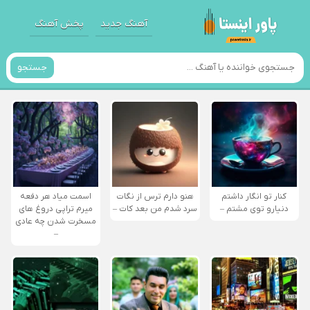
آهنگ جدید
پخش آهنگ
جستجو
کنار تو انگار داشتم
هنو دارم ترس از نگات
اسمت میاد هر دفعه
دنیارو توی مشتم –
سرد شدم من بعد کات –
میرم تراپی دروغ‌ های
مسخرت شدن چه عادی
–