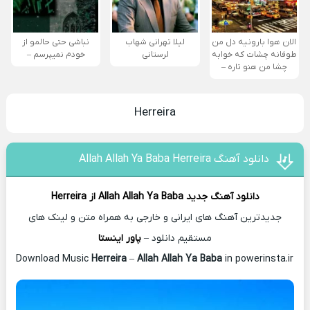
الان هوا بارونیه دل من
لیلا تهرانی شهاب
نباشی حتی حالمو از
طوفانه چشات که خوابه
لرستانی
خودم نمیپرسم –
چشا من هنو تاره –
Herreira
دانلود آهنگ Allah Allah Ya Baba Herreira
دانلود آهنگ جدید
Allah Allah Ya Baba از
Herreira
جدیدترین آهنگ های ایرانی و خارجی به همراه متن و لینک های
مستقیم دانلود –
پاور اینستا
Herreira
–
Allah Allah Ya Baba
in powerinsta.ir
Download Music