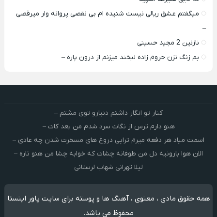
میگفتم عشق ریالی نیست شنیده ام بی نقصی پروانه وار میرقصی
–
نازنین 2 مجید حسینی
بم زنگ نزن حروم زاده لبخند میزنم از درون پاره –
کنار تو انگار داشتم دنیارو توی مشتم –
هنو دارم ترس از نگات سرد شدم من بعد کات –
اسمت میاد هر دفعه میرم تراپی دروغ‌ های مسخرت شدن چه عادی –
الان هوا بارونیه دل من طوفانه چشات که خوابه چشا من هنو تاره –
لیلا تهرانی شهاب لرستانی
همه حقوق مادی ، معنوی ، آهنگ ها و پوسته برای سایت پاور اینستا
محفوظ می باشد.